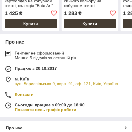
картхолдер на кобурном
синього кольору на
коль
гвинті, колекція "Buta Art"
кобурном гвинті
глян
кобу
1 425
1 283
1 2
₴
₴
Купити
Купити
Про нас
Рейтинг не сформований
Менше 5 відгуків за останній рік
Працює з 20.10.2017
м. Київ
вул. Бориспільська 9, корп. 91, оф. 121, Київ, Україна
Контакти
Сьогодні працює з 09:00 до 18:00
Показати весь графік роботи
Про нас