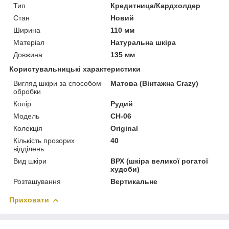
Тип
Кредитница/Кардхолдер
Стан
Новий
Ширина
110 мм
Матеріал
Натуральна шкіра
Довжина
135 мм
Користувальницькі характеристики
Вигляд шкіри за способом
Матова (Вінтажна Crazy)
обробки
Колір
Рудий
Модель
CH-06
Колекція
Original
Кількість прозорих
40
відділень
Вид шкіри
ВРХ (шкіра великої рогатої
худоби)
Розташування
Вертикальне
Приховати