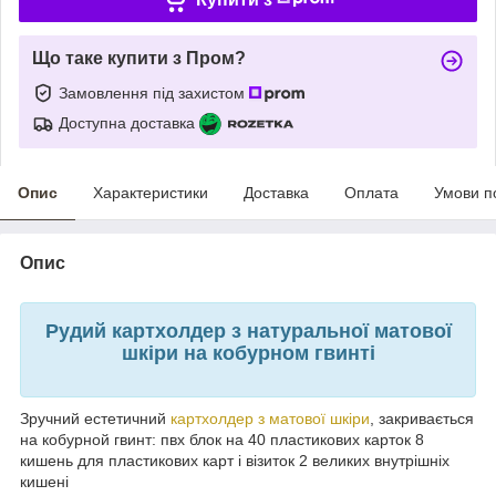
Що таке купити з Пром?
Замовлення під захистом
Доступна доставка
Опис
Характеристики
Доставка
Оплата
Умови п
Опис
Рудий картхолдер з натуральної матової
шкіри на кобурном гвинті
Зручний естетичний
картхолдер з матової шкіри
, закривається
на кобурной гвинт: пвх блок на 40 пластикових карток 8
кишень для пластикових карт і візиток 2 великих внутрішніх
кишені