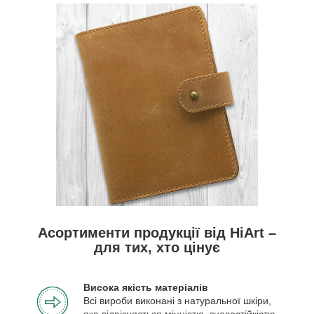
Асортименти продукції від HiArt –
для тих, хто цінує
Висока якість матеріалів
Всі вироби виконані з натуральної шкіри,
яка відрізняється міцністю, зносостійкістю