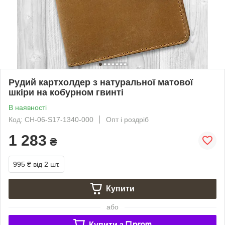
Рудий картхолдер з натуральної матової
шкіри на кобурном гвинті
В наявності
Код: CH-06-S17-1340-000
Опт і роздріб
1 283
₴
995 ₴
від 2 шт.
Купити
або
Купити з