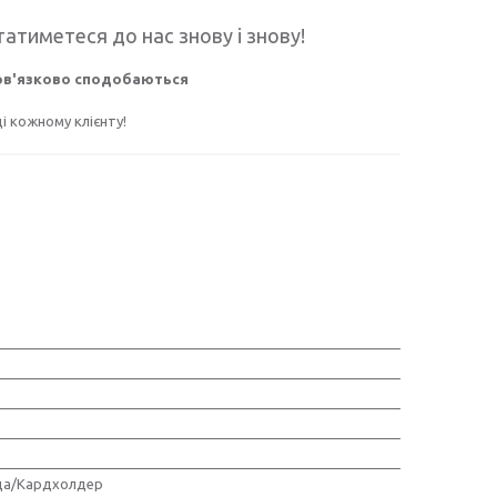
атиметеся до нас знову і знову!
бов'язково сподобаються
 кожному клієнту!
ца/Кардхолдер