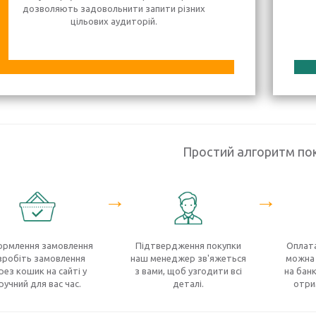
дозволяють задовольнити запити різних
цільових аудиторій.
Простий алгоритм по
→
→
рмлення замовлення
Підтвердження покупки
Оплата
зробіть замовлення
наш менеджер зв'яжеться
можна 
рез кошик на сайті у
з вами, щоб узгодити всі
на банк
ручний для вас час.
деталі.
отри