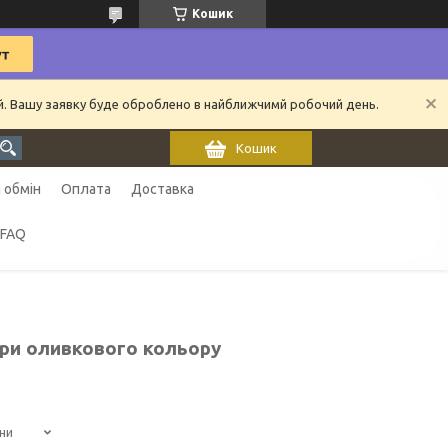
Кошик
ий. Вашу заявку буде оброблено в найближчимй робочий день.
Кошик
 обмін
Оплата
Доставка
FAQ
іри оливкового кольору
ни