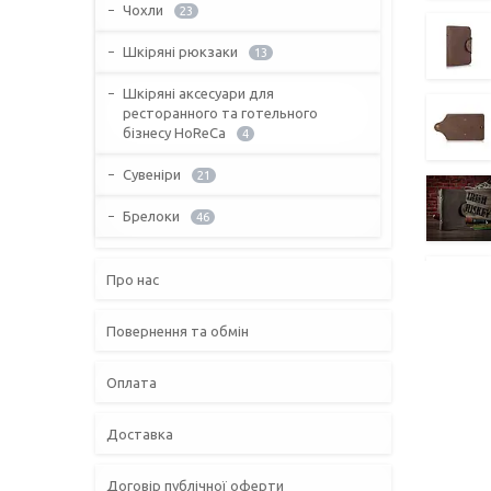
Чохли
23
Шкіряні рюкзаки
13
Шкіряні аксесуари для
ресторанного та готельного
бізнесу HoReCa
4
Сувеніри
21
Брелоки
46
Про нас
Повернення та обмін
Оплата
Доставка
Договір публічної оферти