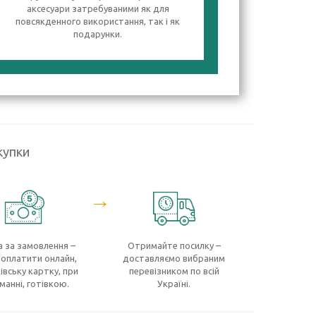
аксесуари затребуваними як для
повсякденного використання, так і як
подарунки.
купки
→
 за замовлення –
Отримайте посилку –
оплатити онлайн,
доставляємо вибраним
івську картку, при
перевізником по всій
манні, готівкою.
Україні.