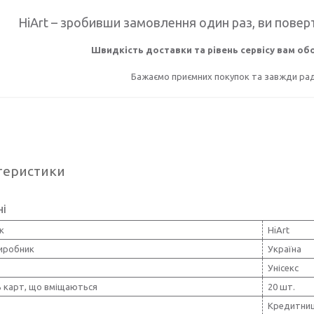
HiArt – зробивши замовлення один раз, ви поверт
Швидкість доставки та рівень сервісу вам о
Бажаємо приємних покупок та завжди раді
теристики
ні
к
HiArt
виробник
Україна
Унісекс
ь карт, що вміщаються
20 шт.
Кредитни