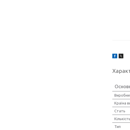
Харак
Основ
Виробни
Країна 
Стать
Кількіст
Тип