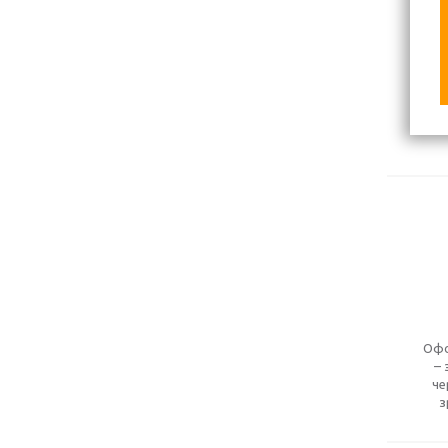
Офо
– 
че
з