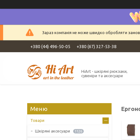
Зараз компанія не може швидко обробляти замовле
+380 (44) 496-50-05
+380 (67) 327-53-38
HiArt - шкіряні рюкзаки,
сувеніри та аксесуари
Ергон
Товари
Шкіряні аксесуари
1126