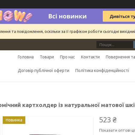
ння та повідомлення, оскільки за її графіком роботи сьогодні вихідн
Головна
Товари
Про нас
Контакти
Повернення та
Договір публічної оферти
Політика конфіденційності
омічний картхолдер із натуральної матової шк
523 ₴
Новинка
Показати оптові ці