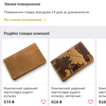
Умови повернення
Повернення товару впродовж 14 днів за домовленістю
Всі умови повернення
Подібні товари компанії
Компактний шкіряний
Компактний шкіряний
Комп
картхолдер рудого
картхолдер рудого
карт
кольору
кольору, авторське
коль
художнє тиснення "7
wond
570
618
618
₴
₴
wonders of the world"