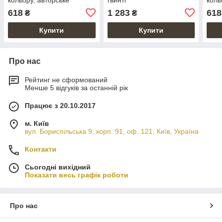
художнє тиснення "7
wond
618
1 283
618
₴
₴
wonders of the world"
Купити
Купити
Про нас
Рейтинг не сформований
Менше 5 відгуків за останній рік
Працює з 20.10.2017
м. Київ
вул. Бориспільська 9, корп. 91, оф. 121, Київ, Україна
Контакти
Сьогодні вихідний
Показати весь графік роботи
Про нас