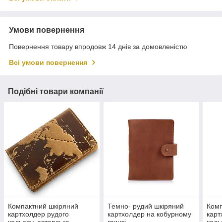
Умови повернення
Повернення товару впродовж 14 днів за домовленістю
Всі умови повернення
Подібні товари компанії
Компактний шкіряний
Темно- рудий шкіряний
Комп
картхолдер рудого
картхолдер на кобурному
карт
кольору, авторське
гвинті
коль