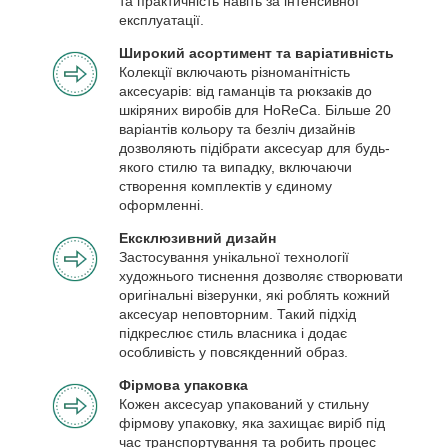
та практичність навіть за інтенсивної
експлуатації.
Широкий асортимент та варіативність
Колекції включають різноманітність
аксесуарів: від гаманців та рюкзаків до
шкіряних виробів для HoReCa. Більше 20
варіантів кольору та безліч дизайнів
дозволяють підібрати аксесуар для будь-
якого стилю та випадку, включаючи
створення комплектів у єдиному
оформленні.
Ексклюзивний дизайн
Застосування унікальної технології
художнього тиснення дозволяє створювати
оригінальні візерунки, які роблять кожний
аксесуар неповторним. Такий підхід
підкреслює стиль власника і додає
особливість у повсякденний образ.
Фірмова упаковка
Кожен аксесуар упакований у стильну
фірмову упаковку, яка захищає виріб під
час транспортування та робить процес