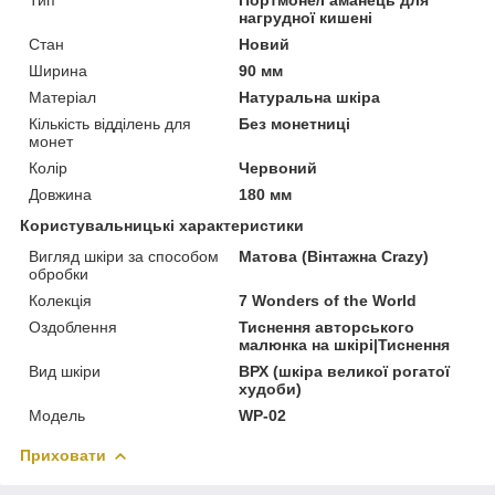
нагрудної кишені
Стан
Новий
Ширина
90 мм
Матеріал
Натуральна шкіра
Кількість відділень для
Без монетниці
монет
Колір
Червоний
Довжина
180 мм
Користувальницькі характеристики
Вигляд шкіри за способом
Матова (Вінтажна Crazy)
обробки
Колекція
7 Wonders of the World
Оздоблення
Тиснення авторського
малюнка на шкірі|Тиснення
Вид шкіри
ВРХ (шкіра великої рогатої
худоби)
Модель
WP-02
Приховати