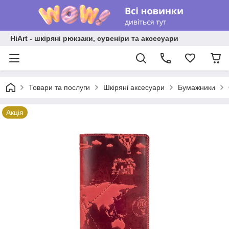
HiArt - шкіряні рюкзаки, сувеніри та аксесуари
Товари та послуги
Шкіряні аксесуари
Бумажники
Акція