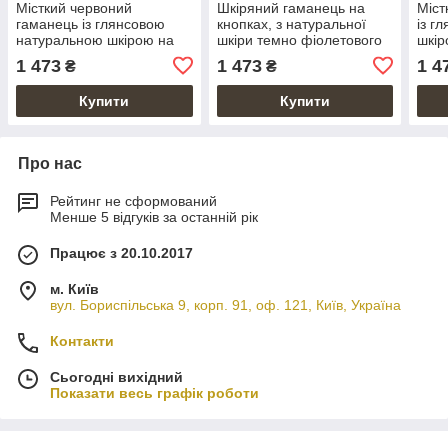
Місткий червоний
Шкіряний гаманець на
Міст
гаманець із глянсовою
кнопках, з натуральної
із г
натуральною шкірою на
шкіри темно фіолетового
шкір
кнопках, колекція "7
кольору, колекція "7
моне
1 473
1 473
1 4
₴
₴
wonders of the world"
wonders of the world"
of th
Купити
Купити
Про нас
Рейтинг не сформований
Менше 5 відгуків за останній рік
Працює з 20.10.2017
м. Київ
вул. Бориспільська 9, корп. 91, оф. 121, Київ, Україна
Контакти
Сьогодні вихідний
Показати весь графік роботи