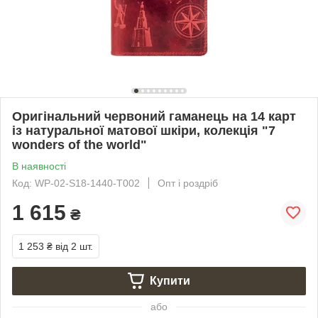
Оригінальний червоний гаманець на 14 карт
із натуральної матової шкіри, колекція "7
wonders of the world"
В наявності
Код: WP-02-S18-1440-T002
Опт і роздріб
1 615
₴
1 253 ₴
від 2 шт.
Купити
або