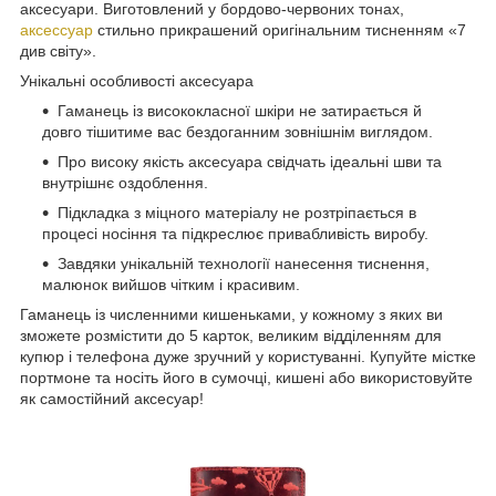
аксесуари. Виготовлений у бордово-червоних тонах,
аксессуар
стильно прикрашений оригінальним тисненням «7
див світу».
Унікальні особливості аксесуара
Гаманець із висококласної шкіри не затирається й
довго тішитиме вас бездоганним зовнішнім виглядом.
Про високу якість аксесуара свідчать ідеальні шви та
внутрішнє оздоблення.
Підкладка з міцного матеріалу не розтріпається в
процесі носіння та підкреслює привабливість виробу.
Завдяки унікальній технології нанесення тиснення,
малюнок вийшов чітким і красивим.
Гаманець із численними кишеньками, у кожному з яких ви
зможете розмістити до 5 карток, великим відділенням для
купюр і телефона дуже зручний у користуванні. Купуйте містке
портмоне та носіть його в сумочці, кишені або використовуйте
як самостійний аксесуар!