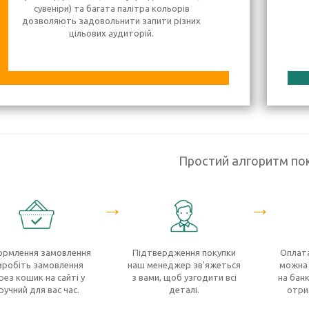
сувеніри) та багата палітра кольорів
дозволяють задовольнити запити різних
цільових аудиторій.
Простий алгоритм по
→
→
рмлення замовлення
Підтвердження покупки
Оплата
зробіть замовлення
наш менеджер зв'яжеться
можна 
рез кошик на сайті у
з вами, щоб узгодити всі
на банк
ручний для вас час.
деталі.
отри