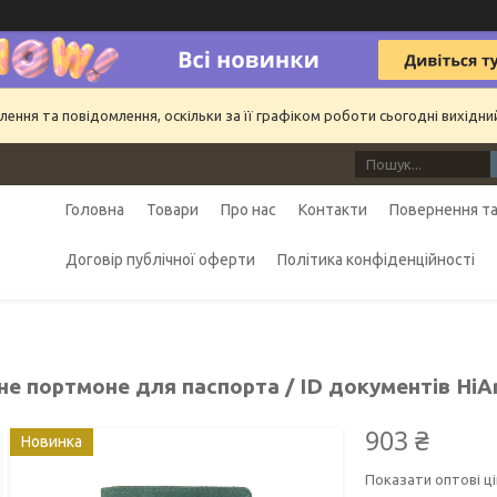
ння та повідомлення, оскільки за її графіком роботи сьогодні вихідн
Головна
Товари
Про нас
Контакти
Повернення та
Договір публічної оферти
Політика конфіденційності
е портмоне для паспорта / ID документів HiAr
903 ₴
Новинка
Показати оптові ці