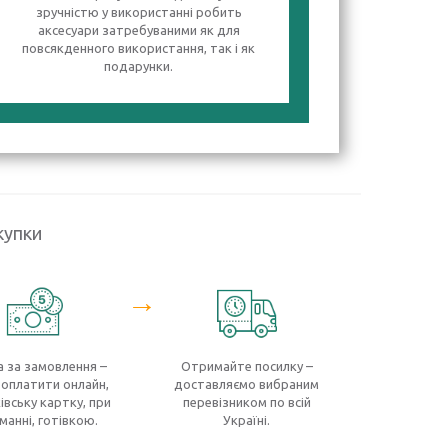
зручністю у використанні робить
аксесуари затребуваними як для
повсякденного використання, так і як
подарунки.
купки
→
 за замовлення –
Отримайте посилку –
оплатити онлайн,
доставляємо вибраним
івську картку, при
перевізником по всій
манні, готівкою.
Україні.