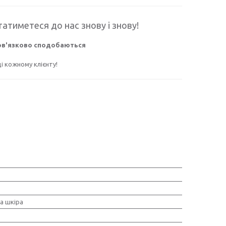
атиметеся до нас знову і знову!
бов'язково сподобаються
 кожному клієнту!
а шкіра