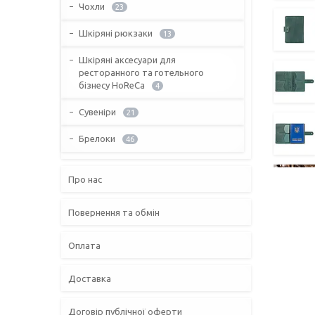
Чохли
23
Шкіряні рюкзаки
13
Шкіряні аксесуари для
ресторанного та готельного
бізнесу HoReCa
4
Сувеніри
21
Брелоки
46
Про нас
Повернення та обмін
Оплата
Доставка
Договір публічної оферти