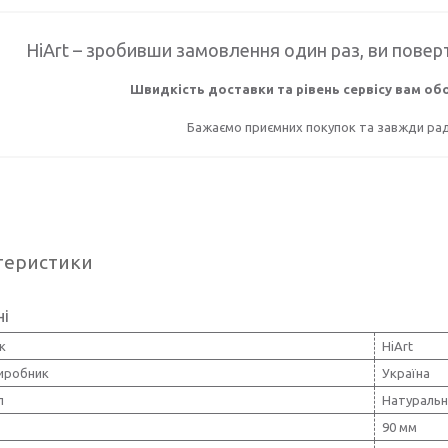
HiArt – зробивши замовлення один раз, ви поверт
Швидкість доставки та рівень сервісу вам о
Бажаємо приємних покупок та завжди раді
теристики
ні
к
HiArt
виробник
Україна
л
Натуральн
90 мм