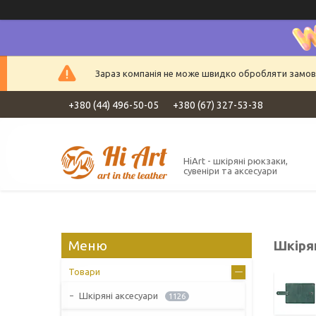
Зараз компанія не може швидко обробляти замовле
+380 (44) 496-50-05
+380 (67) 327-53-38
HiArt - шкіряні рюкзаки,
сувеніри та аксесуари
Шкірян
Товари
Шкіряні аксесуари
1126