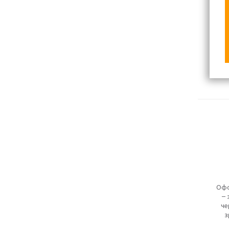
Офо
– 
че
з