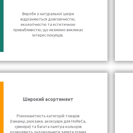
Вироби з натуральної шкіри
відрізняються довговічністю,
екологічністю та естетичною
привабливістю, що незмінно викликає
інтерес покупців.
Широкий асортимент
Різноманітність категорій товарів
(гаманці, рюкзаки, аксесуари для HoReCa,
сувеніри) та багата палітра кольорів
дозволяють задовольнити запити різних