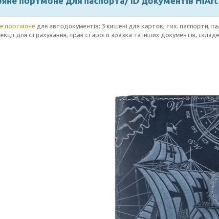
яне портмоне для паспорта/ ID документів HiArt 
е портмоне
для автодокументів: 3 кишені для карток, тих. паспорти, па
секції для страхування, прав старого зразка та інших документів, склад