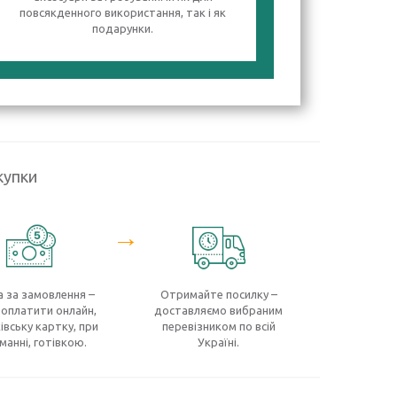
повсякденного використання, так і як
подарунки.
купки
→
 за замовлення –
Отримайте посилку –
оплатити онлайн,
доставляємо вибраним
івську картку, при
перевізником по всій
манні, готівкою.
Україні.