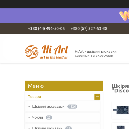
+380 (44) 496-50-05
+380 (67) 327-53-38
HiArt - шкіряні рюкзаки,
сувеніри та аксесуари
Шкіря
"Disco
Товари
Шкіряні аксесуари
1126
Чохли
23
Шкіряні рюкзаки
13