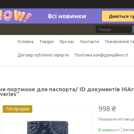
Головна
Товари
Про нас
Контакти
Повернення та
Договір публічної оферти
Політика конфіденційності
не портмоне для паспорта/ ID документів HiAr
veries"
998 ₴
Топ продаж
Показати оптові ці
В наявності
Оптом