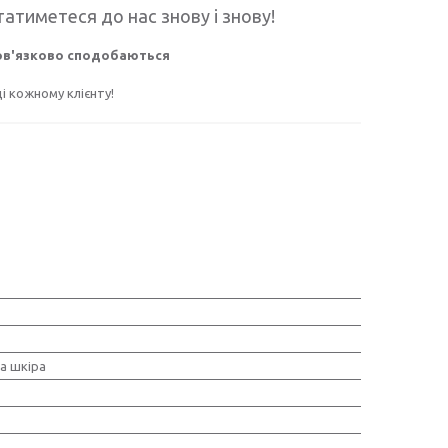
атиметеся до нас знову і знову!
бов'язково сподобаються
 кожному клієнту!
а шкіра