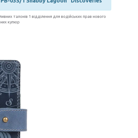
PB-03S/1 Shabby Lagoon "Discoveries"
ливних талонів 1 відділення для водійських прав нового
ених купюр