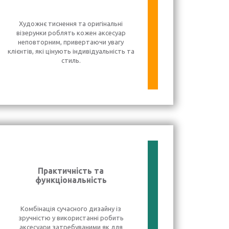
Художнє тиснення та оригінальні
візерунки роблять кожен аксесуар
неповторним, привертаючи увагу
клієнтів, які цінують індивідуальність та
стиль.
Практичність та
функціональність
Комбінація сучасного дизайну із
зручністю у використанні робить
аксесуари затребуваними як для