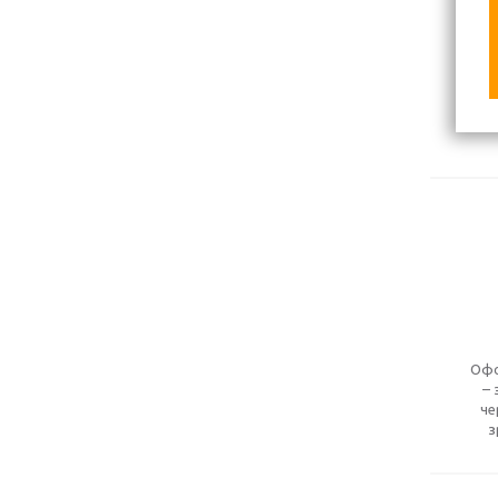
Офо
– 
че
з