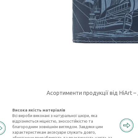
Асортименти продукції від HiArt – 
Висока якість матеріалів
Всі вироби виконані з натуральної шкіри, яка
відрізняється міцністю, зносостійкістю та
благородним зовнішнім виглядом. Завдяки цим
характеристикам аксесуари служать довго,
зберігаючи привабливість та практичність навіть за