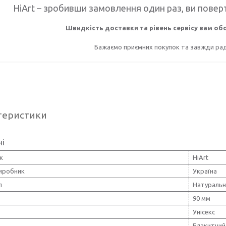
HiArt – зробивши замовлення один раз, ви поверт
Швидкість доставки та рівень сервісу вам о
Бажаємо приємних покупок та завжди раді
теристики
ні
к
HiArt
виробник
Україна
л
Натуральн
90 мм
Унісекс
Блакитний