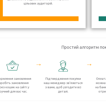
цільових аудиторій.
Простий алгоритм по
→
→
рмлення замовлення
Підтвердження покупки
Оплата
зробіть замовлення
наш менеджер зв'яжеться
можна 
рез кошик на сайті у
з вами, щоб узгодити всі
на банк
ручний для вас час.
деталі.
отри