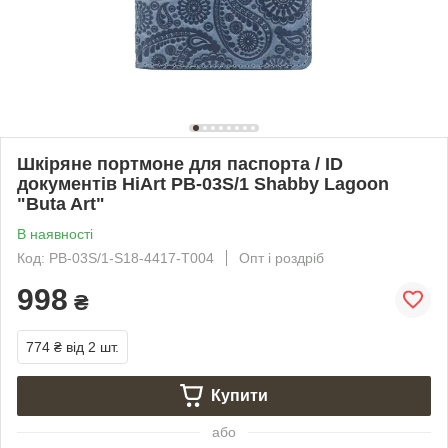
Шкіряне портмоне для паспорта / ID
документів HiArt PB-03S/1 Shabby Lagoon
"Buta Art"
В наявності
Код: PB-03S/1-S18-4417-T004
Опт і роздріб
998
₴
774 ₴
від 2 шт.
Купити
або