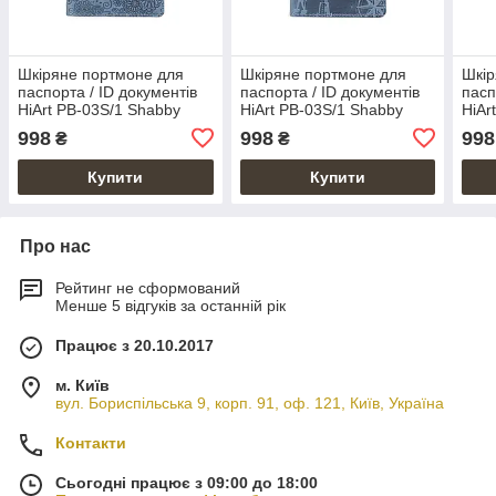
Шкіряне портмоне для
Шкіряне портмоне для
Шкір
паспорта / ID документів
паспорта / ID документів
пасп
HiArt PB-03S/1 Shabby
HiArt PB-03S/1 Shabby
HiAr
Lagoon "Mehendi Art"
Lagoon "7 wonders of the
Lago
998
998
998
₴
₴
world"
Купити
Купити
Про нас
Рейтинг не сформований
Менше 5 відгуків за останній рік
Працює з 20.10.2017
м. Київ
вул. Бориспільська 9, корп. 91, оф. 121, Київ, Україна
Контакти
Сьогодні працює з 09:00 до 18:00