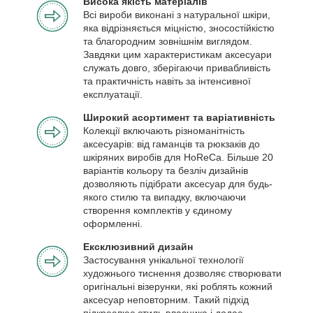
Висока якість матеріалів
Всі вироби виконані з натуральної шкіри,
яка відрізняється міцністю, зносостійкістю
та благородним зовнішнім виглядом.
Завдяки цим характеристикам аксесуари
служать довго, зберігаючи привабливість
та практичність навіть за інтенсивної
експлуатації.
Широкий асортимент та варіативність
Колекції включають різноманітність
аксесуарів: від гаманців та рюкзаків до
шкіряних виробів для HoReCa. Більше 20
варіантів кольору та безліч дизайнів
дозволяють підібрати аксесуар для будь-
якого стилю та випадку, включаючи
створення комплектів у єдиному
оформленні.
Ексклюзивний дизайн
Застосування унікальної технології
художнього тиснення дозволяє створювати
оригінальні візерунки, які роблять кожний
аксесуар неповторним. Такий підхід
підкреслює стиль власника і додає