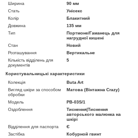
Ширина
90 мм
Стать
Унісекс
Колір
Блакитний
Довжина
135 мм
Тип
Портмоне/Гаманець для
нагрудної кишені
Стан
Новий
Розташування
Вертикальне
Кількість відділень для
5
документів
Користувальницькі характеристики
Колекція
Buta Art
Вигляд шкіри за способом
Матова (Вінтажна Crazy)
обробки
Модель
PB-03S/1
Оздоблення
Тиснення|Тиснення
авторського малюнка на
шкірі
Відділення для паспорта
Є
Застібка
Кобурной гвинт