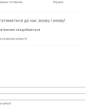
манні, готівкою.
Україні.
атиметеся до нас знову і знову!
бов'язково сподобаються
 кожному клієнту!
а шкіра