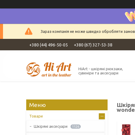
Зараз компанія не може швидко обробляти замовле
+380 (44) 496-50-05
+380 (67) 327-53-38
HiArt - шкіряні рюкзаки,
сувеніри та аксесуари
Шкіря
wonder
Товари
Шкіряні аксесуари
1126