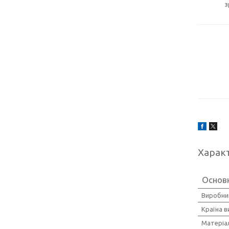
з
Харак
Основ
Виробни
Країна 
Матеріа