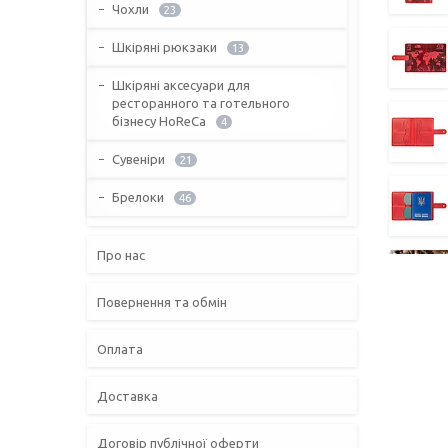
Чохли
23
Шкіряні рюкзаки
13
Шкіряні аксесуари для
ресторанного та готельного
бізнесу HoReCa
4
Сувеніри
21
Брелоки
46
Про нас
Повернення та обмін
Оплата
Доставка
Договір публічної оферти