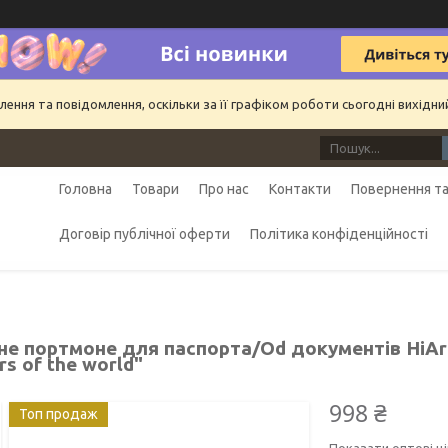
ння та повідомлення, оскільки за її графіком роботи сьогодні вихідн
Головна
Товари
Про нас
Контакти
Повернення та
Договір публічної оферти
Політика конфіденційності
не портмоне для паспорта/Od документів HiArt
s of the world"
998 ₴
Топ продаж
Показати оптові ці