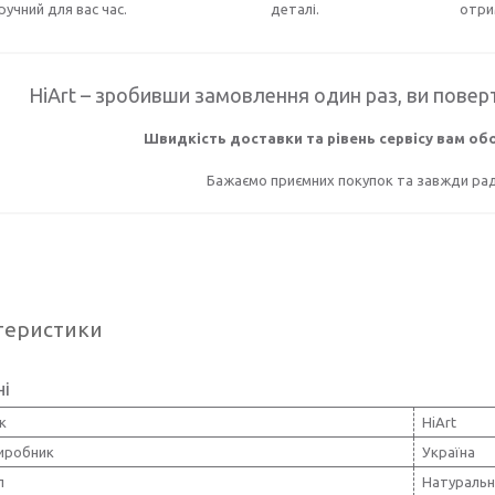
ручний для вас час.
деталі.
отри
HiArt – зробивши замовлення один раз, ви поверт
Швидкість доставки та рівень сервісу вам о
Бажаємо приємних покупок та завжди раді
теристики
ні
к
HiArt
виробник
Україна
л
Натуральн