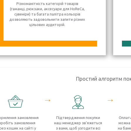
Різноманітність категорій товарів
(гаманці, рюкзаки, аксесуари для HoReCa,
сувеніри) та багата палітра кольорів
дозволяють задовольнити запити різних
цільових аудиторій.
Простий алгоритм по
→
→
рмлення замовлення
Підтвердження покупки
Оплата
зробіть замовлення
наш менеджер зв'яжеться
можна 
рез кошик на сайті у
з вами, щоб узгодити всі
на банк