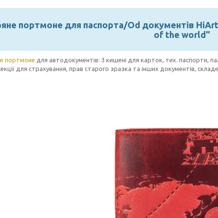
яне портмоне для паспорта/Od документів HiArt 
of the world"
е портмоне
для автодокументів: 3 кишені для карток, тих. паспорти, па
секції для страхування, прав старого зразка та інших документів, склад