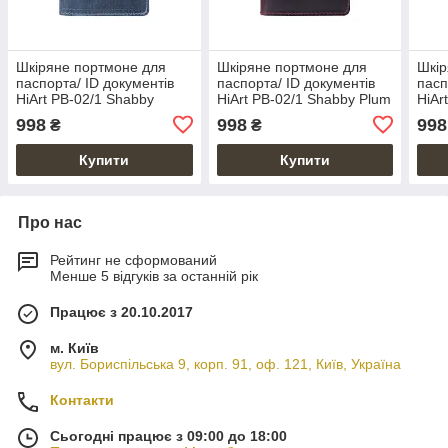
Шкіряне портмоне для
Шкіряне портмоне для
Шкір
паспорта/ ID документів
паспорта/ ID документів
пасп
HiArt PB-02/1 Shabby
HiArt PB-02/1 Shabby Plum
HiAr
Lagoon "World Map"
"World Map"
"Wor
998
998
998
₴
₴
Купити
Купити
Про нас
Рейтинг не сформований
Менше 5 відгуків за останній рік
Працює з 20.10.2017
м. Київ
вул. Бориспільська 9, корп. 91, оф. 121, Київ, Україна
Контакти
Сьогодні працює з 09:00 до 18:00