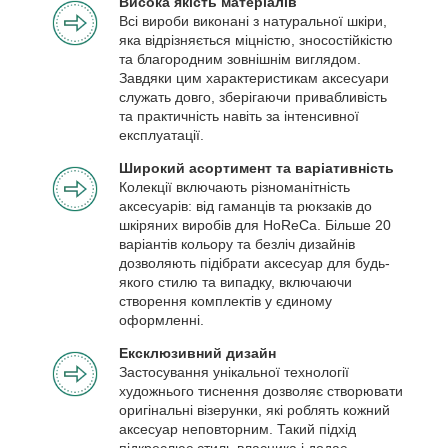
Висока якість матеріалів
Всі вироби виконані з натуральної шкіри,
яка відрізняється міцністю, зносостійкістю
та благородним зовнішнім виглядом.
Завдяки цим характеристикам аксесуари
служать довго, зберігаючи привабливість
та практичність навіть за інтенсивної
експлуатації.
Широкий асортимент та варіативність
Колекції включають різноманітність
аксесуарів: від гаманців та рюкзаків до
шкіряних виробів для HoReCa. Більше 20
варіантів кольору та безліч дизайнів
дозволяють підібрати аксесуар для будь-
якого стилю та випадку, включаючи
створення комплектів у єдиному
оформленні.
Ексклюзивний дизайн
Застосування унікальної технології
художнього тиснення дозволяє створювати
оригінальні візерунки, які роблять кожний
аксесуар неповторним. Такий підхід
підкреслює стиль власника і додає