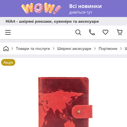
HiArt - шкіряні рюкзаки, сувеніри та аксесуари
Товари та послуги
Шкіряні аксесуари
Портмоне
Ш
Акція