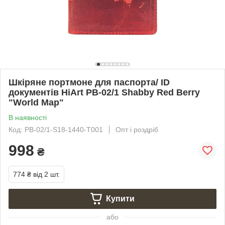
Шкіряне портмоне для паспорта/ ID
документів HiArt PB-02/1 Shabby Red Berry
"World Map"
В наявності
Код: PB-02/1-S18-1440-T001
Опт і роздріб
998
₴
774 ₴
від 2 шт.
Купити
або