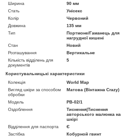
Ширина
90 мм
Стать
Унісекс
Колір
Червоний
Довжина
135 мм
Тип
Портмоне/Гаманець для
нагрудної кишені
Стан
Новий
Розташування
Вертикальне
Кількість відділень для
5
документів
Користувальницькі характеристики
Колекція
World Map
Вигляд шкіри за способом
Матова (Вінтажна Crazy)
обробки
Модель
PB-02/1
Оздоблення
Тиснення|Тиснення
авторського малюнка на
шкірі
Відділення для паспорта
Є
Застібка
Кобурной гвинт