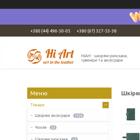
+380 (44) 496-50-05
+380 (67) 327-53-38
HiArt - шкіряні рюкзаки,
сувеніри та аксесуари
Шкірян
Товари
Шкіряні аксесуари
1126
Чохли
23
Шкіряні рюкзаки
13