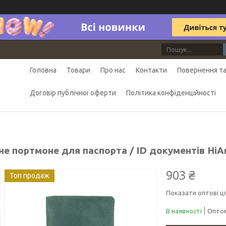
Головна
Товари
Про нас
Контакти
Повернення та
Договір публічної оферти
Політика конфіденційності
е портмоне для паспорта / ID документів HiAr
903 ₴
Топ продаж
Показати оптові ці
В наявності
Оптом