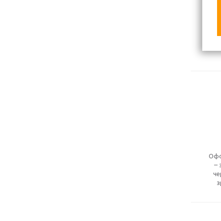
Офо
– 
че
з