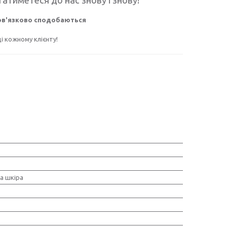
бов'язково сподобаються
 кожному клієнту!
а шкіра