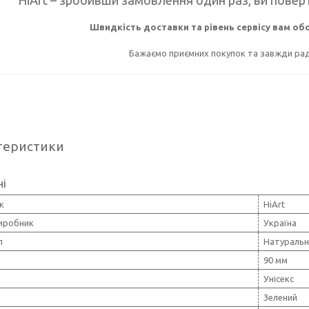
Швидкість доставки та рівень сервісу вам о
Бажаємо приємних покупок та завжди раді
теристики
ні
к
HiArt
виробник
Україна
л
Натуральн
90 мм
Унісекс
Зелений