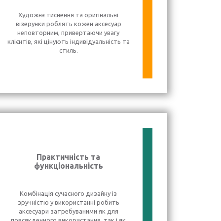
Художнє тиснення та оригінальні
візерунки роблять кожен аксесуар
неповторним, привертаючи увагу
клієнтів, які цінують індивідуальність та
стиль.
Практичність та
функціональність
Комбінація сучасного дизайну із
зручністю у використанні робить
аксесуари затребуваними як для
повсякденного використання, так і як