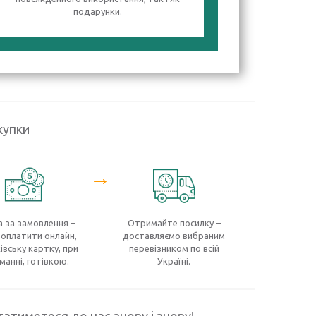
подарунки.
купки
→
 за замовлення –
Отримайте посилку –
оплатити онлайн,
доставляємо вибраним
івську картку, при
перевізником по всій
манні, готівкою.
Україні.
атиметеся до нас знову і знову!