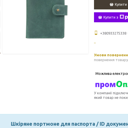
Купити
Купити з
+380933275338
повернення товару
У компанії підключ
який товар не пок
Шкіряне портмоне для паспорта / ID документ