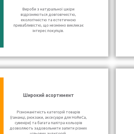
Вироби з натуральної шкіри
відрізняються довговічністю,
екологічністю та естетичною
привабливістю, що незмінно викликає
інтерес покупців.
Широкий асортимент
Різноманітність категорій товарів
(гаманці, рюкзаки, аксесуари для HoReCa,
сувеніри) та багата палітра кольорів
дозволяють задовольнити запити різних
цільових аудиторій.