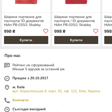
Шкіряне портмоне для
Шкіряне портмоне для
Шкір
паспорта/ ID документів
паспорта / ID документів
пасп
HiArt PB-03S/1 Shabby
HiArt PB-03S/1 Shabby
HiAr
Red Berry "Mehendi Art"
Red Berry "Mehendi
Berr
998
998
998
₴
₴
Classic"
Купити
Купити
Про нас
Рейтинг не сформований
Менше 5 відгуків за останній рік
Працює з 20.10.2017
м. Київ
вул. Бориспільська 9, корп. 91, оф. 121, Київ, Україна
Контакти
Сьогодні вихідний