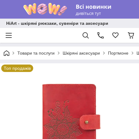
HiArt - шкіряні рюкзаки, сувеніри та аксесуари
Товари та послуги
Шкіряні аксесуари
Портмоне
Ш
Топ продажів