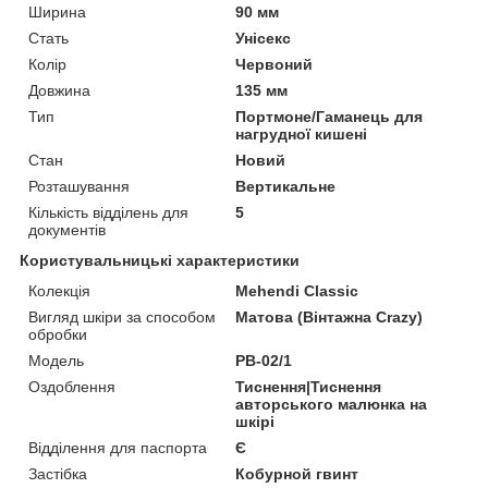
Ширина
90 мм
Стать
Унісекс
Колір
Червоний
Довжина
135 мм
Тип
Портмоне/Гаманець для
нагрудної кишені
Стан
Новий
Розташування
Вертикальне
Кількість відділень для
5
документів
Користувальницькі характеристики
Колекція
Mehendi Classic
Вигляд шкіри за способом
Матова (Вінтажна Crazy)
обробки
Модель
PB-02/1
Оздоблення
Тиснення|Тиснення
авторського малюнка на
шкірі
Відділення для паспорта
Є
Застібка
Кобурной гвинт