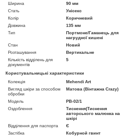
Ширина
90 мм
Стать
Унісекс
Колір
Коричневий
Довжина
135 мм
Тип
Портмоне/Гаманець для
нагрудної кишені
Стан
Новий
Розташування
Вертикальне
Кількість відділень для
5
документів
Користувальницькі характеристики
Колекція
Mehendi Art
Вигляд шкіри за способом
Матова (Вінтажна Crazy)
обробки
Модель
PB-02/1
Оздоблення
Тиснення|Тиснення
авторського малюнка на
шкірі
Відділення для паспорта
Є
Застібка
Кобурной гвинт