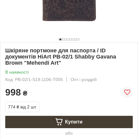
Шкіряне портмоне для паспорта / ID
документів HiArt PB-02/1 Shabby Gavana
Brown "Mehendi Art"
В наявності
Код: PB-02/1-S19-1106-T005
Опт і роздріб
998
₴
774 ₴
від 2 шт.
Купити
або