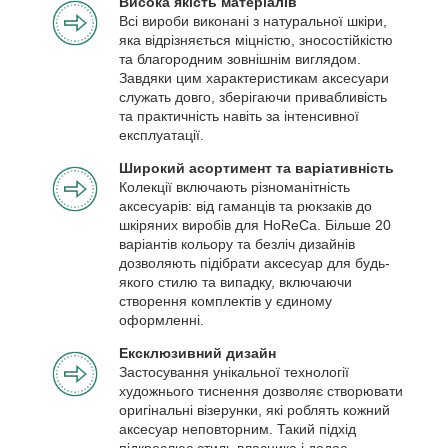
Висока якість матеріалів
Всі вироби виконані з натуральної шкіри,
яка відрізняється міцністю, зносостійкістю
та благородним зовнішнім виглядом.
Завдяки цим характеристикам аксесуари
служать довго, зберігаючи привабливість
та практичність навіть за інтенсивної
експлуатації.
Широкий асортимент та варіативність
Колекції включають різноманітність
аксесуарів: від гаманців та рюкзаків до
шкіряних виробів для HoReCa. Більше 20
варіантів кольору та безліч дизайнів
дозволяють підібрати аксесуар для будь-
якого стилю та випадку, включаючи
створення комплектів у єдиному
оформленні.
Ексклюзивний дизайн
Застосування унікальної технології
художнього тиснення дозволяє створювати
оригінальні візерунки, які роблять кожний
аксесуар неповторним. Такий підхід
підкреслює стиль власника і додає