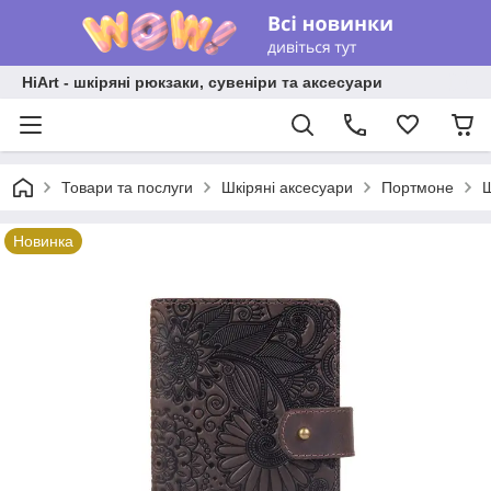
HiArt - шкіряні рюкзаки, сувеніри та аксесуари
Товари та послуги
Шкіряні аксесуари
Портмоне
Ш
Новинка