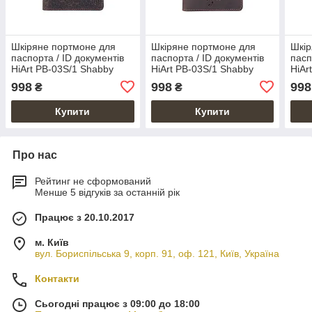
Шкіряне портмоне для
Шкіряне портмоне для
Шкір
паспорта / ID документів
паспорта / ID документів
пасп
HiArt PB-03S/1 Shabby
HiArt PB-03S/1 Shabby
HiAr
Gavana Brown "Mehendi
Gavana Brown "Mehendi
Gava
998
998
998
₴
₴
Art"
Classic"
Clas
Купити
Купити
Про нас
Рейтинг не сформований
Менше 5 відгуків за останній рік
Працює з 20.10.2017
м. Київ
вул. Бориспільська 9, корп. 91, оф. 121, Київ, Україна
Контакти
Сьогодні працює з 09:00 до 18:00