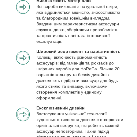
Висока якість матеріалів
Всі вироби виконані з натуральної шкіри,
яка відрізняється міцністю, зносостійкістю
та благородним зовнішнім виглядом.
Завдяки цим характеристикам аксесуари
служать довго, зберігаючи привабливість
та практичність навіть за інтенсивної
експлуатації.
Широкий асортимент та варіативність
Колекції включають різноманітність
аксесуарів: від гаманців та рюкзаків до
шкіряних виробів для HoReCa. Більше 20
варіантів кольору та безліч дизайнів
дозволяють підібрати аксесуар для будь-
якого стилю та випадку, включаючи
створення комплектів у єдиному
оформленні.
Ексклюзивний дизайн
Застосування унікальної технології
художнього тиснення дозволяє створювати
оригінальні візерунки, які роблять кожний
аксесуар неповторним. Такий підхід
підкреслює стиль власника і додає