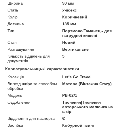
Ширина
90 мм
Стать
Унісекс
Колір
Коричневий
Довжина
135 мм
Тип
Портмоне/Гаманець для
нагрудної кишені
Стан
Новий
Розташування
Вертикальне
Кількість відділень для
5
документів
Користувальницькі характеристики
Колекція
Let's Go Travel
Вигляд шкіри за способом
Матова (Вінтажна Crazy)
обробки
Модель
PB-02/1
Оздоблення
Тиснення|Тиснення
авторського малюнка на
шкірі
Відділення для паспорта
Є
Застібка
Кобурной гвинт