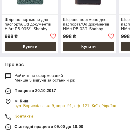
Шкіряне портмоне для
Шкіряне портмоне для
Шкір
паспорта/Od документів
паспорта/Od документів
пасп
HiArt PB-03S/1 Shabby
HiArt PB-02/1 Shabby
HiAr
Alga "Let's Go Travel"
Gavana Brown "World
Hone
998
998
998
₴
₴
Map"
Купити
Купити
Про нас
Рейтинг не сформований
Менше 5 відгуків за останній рік
Працює з 20.10.2017
м. Київ
вул. Бориспільська 9, корп. 91, оф. 121, Київ, Україна
Контакти
Сьогодні працює з 09:00 до 18:00