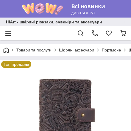
HiArt - шкіряні рюкзаки, сувеніри та аксесуари
Товари та послуги
Шкіряні аксесуари
Портмоне
Ш
Топ продажів