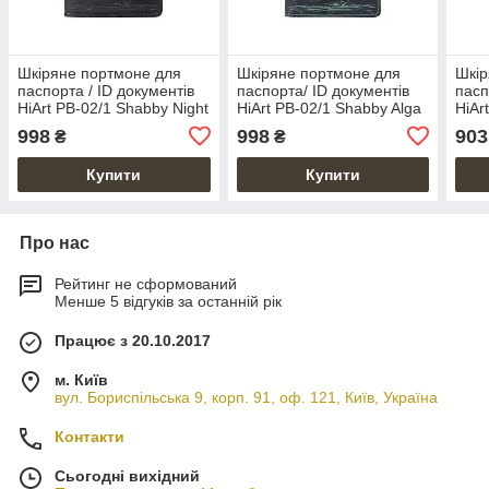
Шкіряне портмоне для
Шкіряне портмоне для
Шкір
паспорта / ID документів
паспорта/ ID документів
пасп
HiArt PB-02/1 Shabby Night
HiArt PB-02/1 Shabby Alga
HiAr
"Discoveries"
"Discoveries"
Hon
998
998
903
₴
₴
Купити
Купити
Про нас
Рейтинг не сформований
Менше 5 відгуків за останній рік
Працює з 20.10.2017
м. Київ
вул. Бориспільська 9, корп. 91, оф. 121, Київ, Україна
Контакти
Сьогодні вихідний