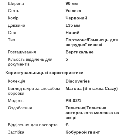
Ширина
90 мм
Стать
Унісекс
Колір
Червоний
Довжина
135 мм
Стан
Новий
Тип
Портмоне/Гаманець для
нагрудної кишені
Розташування
Вертикальне
Кількість відділень для
5
документів
Користувальницькі характеристики
Колекція
Discoveries
Вигляд шкіри за способом
Матова (Вінтажна Crazy)
обробки
Модель
PB-02/1
Оздоблення
Тиснення|Тиснення
авторського малюнка на
шкірі
Відділення для паспорта
Є
Застібка
Кобурной гвинт