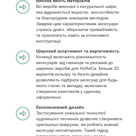
Висока якість матеріалів
Всі вироби виконані з натуральної шкіри,
яка відрізняється міцністю, зносостійкістю
та благородним зовнішнім виглядом.
Завдяки цим характеристикам аксесуари
служать довго, зберігаючи привабливість
та практичність навіть за інтенсивної
експлуатації.
Широкий асортимент та варіативність
Колекції включають різноманітність
аксесуарів: від гаманців та рюкзаків до
шкіряних виробів для HoReCa. Більше 20
варіантів кольору та безліч дизайнів
дозволяють підібрати аксесуар для будь-
якого стилю та випадку, включаючи
створення комплектів у єдиному
оформленні.
Ексклюзивний дизайн
Застосування унікальної технології
художнього тиснення дозволяє створювати
оригінальні візерунки, які роблять кожний
аксесуар неповторним. Такий підхід
підкреслює стиль власника і додає