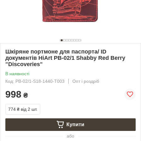
Шкіряне портмоне для паспорта/ ID
документів HiArt PB-02/1 Shabby Red Berry
"Discoveries"
В наявності
Код: PB-02/1-S18-1440-T003
Опт і роздріб
998
₴
774 ₴
від 2 шт.
Купити
або