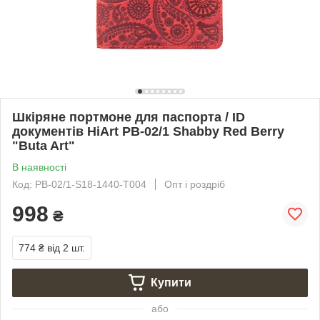
Шкіряне портмоне для паспорта / ID
документів HiArt PB-02/1 Shabby Red Berry
"Buta Art"
В наявності
Код: PB-02/1-S18-1440-T004
Опт і роздріб
998
₴
774 ₴
від 2 шт.
Купити
або