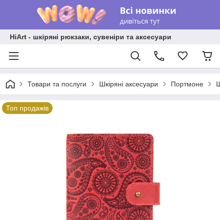
HiArt - шкіряні рюкзаки, сувеніри та аксесуари
Товари та послуги
Шкіряні аксесуари
Портмоне
Ш
Топ продажів