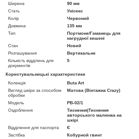
Ширина
90 мм
Стать
Унісекс
Колір
Червоний
Довжина
135 мм
Тип
Портмоне/Гаманець для
нагрудної кишені
Стан
Новий
Розташування
Вертикальне
Кількість відділень для
5
документів
Користувальницькі характеристики
Колекція
Buta Art
Вигляд шкіри за способом
Матова (Вінтажна Crazy)
обробки
Модель
PB-02/1
Оздоблення
Тиснення|Тиснення
авторського малюнка на
шкірі
Відділення для паспорта
Є
Застібка
Кобурной гвинт