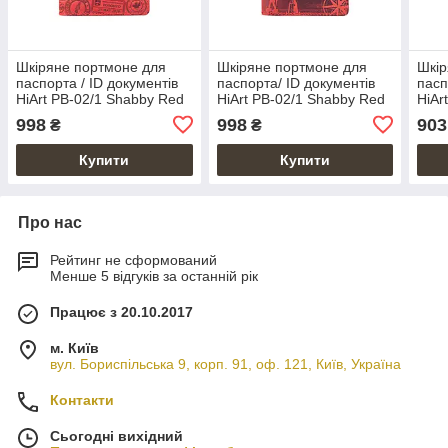
Шкіряне портмоне для
Шкіряне портмоне для
Шкір
паспорта / ID документів
паспорта/ ID документів
пасп
HiArt PB-02/1 Shabby Red
HiArt PB-02/1 Shabby Red
HiAr
Berry "let's Go Travel"
Berry "7 wonders of the
Red 
998
998
903
₴
₴
world"
Купити
Купити
Про нас
Рейтинг не сформований
Менше 5 відгуків за останній рік
Працює з 20.10.2017
м. Київ
вул. Бориспільська 9, корп. 91, оф. 121, Київ, Україна
Контакти
Сьогодні вихідний