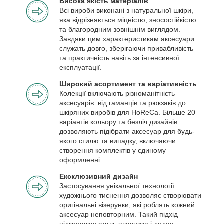
Висока якість матеріалів
Всі вироби виконані з натуральної шкіри,
яка відрізняється міцністю, зносостійкістю
та благородним зовнішнім виглядом.
Завдяки цим характеристикам аксесуари
служать довго, зберігаючи привабливість
та практичність навіть за інтенсивної
експлуатації.
Широкий асортимент та варіативність
Колекції включають різноманітність
аксесуарів: від гаманців та рюкзаків до
шкіряних виробів для HoReCa. Більше 20
варіантів кольору та безліч дизайнів
дозволяють підібрати аксесуар для будь-
якого стилю та випадку, включаючи
створення комплектів у єдиному
оформленні.
Ексклюзивний дизайн
Застосування унікальної технології
художнього тиснення дозволяє створювати
оригінальні візерунки, які роблять кожний
аксесуар неповторним. Такий підхід
підкреслює стиль власника і додає