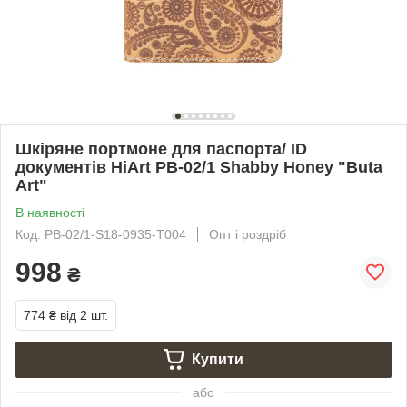
Шкіряне портмоне для паспорта/ ID
документів HiArt PB-02/1 Shabby Honey "Buta
Art"
В наявності
Код: PB-02/1-S18-0935-T004
Опт і роздріб
998
₴
774 ₴
від 2 шт.
Купити
або