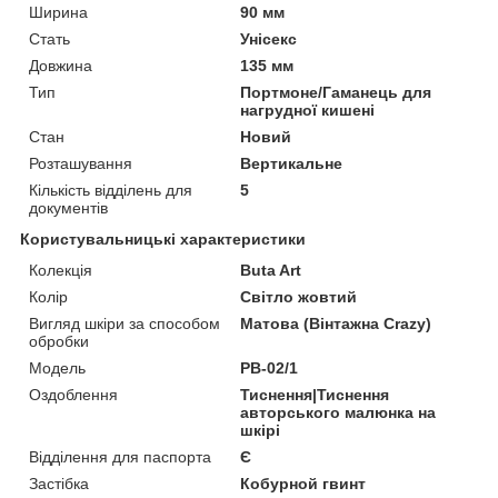
Ширина
90 мм
Стать
Унісекс
Довжина
135 мм
Тип
Портмоне/Гаманець для
нагрудної кишені
Стан
Новий
Розташування
Вертикальне
Кількість відділень для
5
документів
Користувальницькі характеристики
Колекція
Buta Art
Колір
Світло жовтий
Вигляд шкіри за способом
Матова (Вінтажна Crazy)
обробки
Модель
PB-02/1
Оздоблення
Тиснення|Тиснення
авторського малюнка на
шкірі
Відділення для паспорта
Є
Застібка
Кобурной гвинт