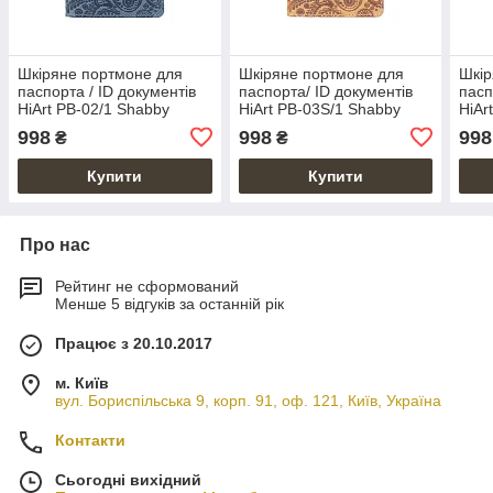
Шкіряне портмоне для
Шкіряне портмоне для
Шкір
паспорта / ID документів
паспорта/ ID документів
пасп
HiArt PB-02/1 Shabby
HiArt PB-03S/1 Shabby
HiAr
Lagoon "Buta Art"
Honey "Buta Art"
Berry
998
998
998
₴
₴
Купити
Купити
Про нас
Рейтинг не сформований
Менше 5 відгуків за останній рік
Працює з 20.10.2017
м. Київ
вул. Бориспільська 9, корп. 91, оф. 121, Київ, Україна
Контакти
Сьогодні вихідний