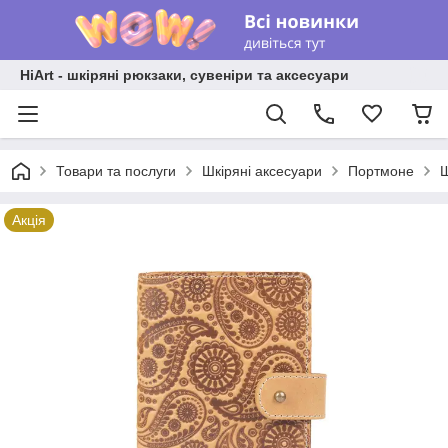
HiArt - шкіряні рюкзаки, сувеніри та аксесуари
Товари та послуги
Шкіряні аксесуари
Портмоне
Ш
Акція