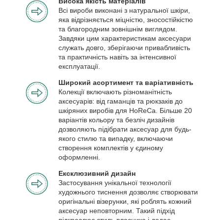
Висока якість матеріалів
Всі вироби виконані з натуральної шкіри,
яка відрізняється міцністю, зносостійкістю
та благородним зовнішнім виглядом.
Завдяки цим характеристикам аксесуари
служать довго, зберігаючи привабливість
та практичність навіть за інтенсивної
експлуатації.
Широкий асортимент та варіативність
Колекції включають різноманітність
аксесуарів: від гаманців та рюкзаків до
шкіряних виробів для HoReCa. Більше 20
варіантів кольору та безліч дизайнів
дозволяють підібрати аксесуар для будь-
якого стилю та випадку, включаючи
створення комплектів у єдиному
оформленні.
Ексклюзивний дизайн
Застосування унікальної технології
художнього тиснення дозволяє створювати
оригінальні візерунки, які роблять кожний
аксесуар неповторним. Такий підхід
підкреслює стиль власника і додає