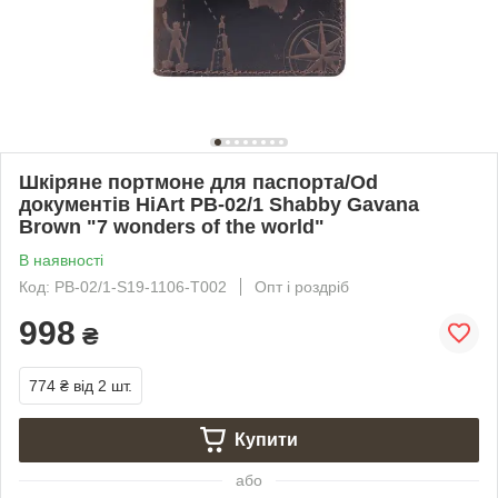
Шкіряне портмоне для паспорта/Od
документів HiArt PB-02/1 Shabby Gavana
Brown "7 wonders of the world"
В наявності
Код: PB-02/1-S19-1106-T002
Опт і роздріб
998
₴
774 ₴
від 2 шт.
Купити
або