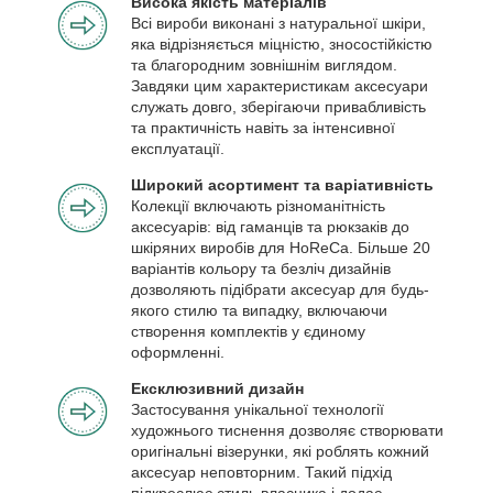
Висока якість матеріалів
Всі вироби виконані з натуральної шкіри,
яка відрізняється міцністю, зносостійкістю
та благородним зовнішнім виглядом.
Завдяки цим характеристикам аксесуари
служать довго, зберігаючи привабливість
та практичність навіть за інтенсивної
експлуатації.
Широкий асортимент та варіативність
Колекції включають різноманітність
аксесуарів: від гаманців та рюкзаків до
шкіряних виробів для HoReCa. Більше 20
варіантів кольору та безліч дизайнів
дозволяють підібрати аксесуар для будь-
якого стилю та випадку, включаючи
створення комплектів у єдиному
оформленні.
Ексклюзивний дизайн
Застосування унікальної технології
художнього тиснення дозволяє створювати
оригінальні візерунки, які роблять кожний
аксесуар неповторним. Такий підхід
підкреслює стиль власника і додає