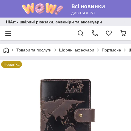
HiArt - шкіряні рюкзаки, сувеніри та аксесуари
Товари та послуги
Шкіряні аксесуари
Портмоне
Ш
Новинка