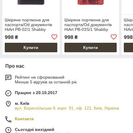
Шкіряне портмоне для
Шкіряне портмоне для
Шкір
паспорта/Od документів
паспорта/Od документів
пасп
HiArt PB-02/1 Shabby
HiArt PB-03S/1 Shabby
HiAr
Gavana Brown "World
Red Berry "7 wonders of
Gava
998
998
998
₴
₴
Map"
the world"
of th
Купити
Купити
Про нас
Рейтинг не сформований
Менше 5 відгуків за останній рік
Працює з 20.10.2017
м. Київ
вул. Бориспільська 9, корп. 91, оф. 121, Київ, Україна
Контакти
Сьогодні вихідний