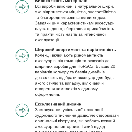
Висока якість матеріалів
Всі вироби виконані з натуральної шкіри,
яка відрізняється міцністю, зносостійкістю
та благородним зовнішнім виглядом.
Завдяки цим характеристикам аксесуари
служать довго, зберігаючи привабливість
та практичність навіть за інтенсивної
експлуатації.
Широкий асортимент та варіативність
Колекції включають різноманітність
аксесуарів: від гаманців та рюкзаків до
шкіряних виробів для HoReCa. Більше 20
варіантів кольору та безліч дизайнів
дозволяють підібрати аксесуар для будь-
якого стилю та випадку, включаючи
створення комплектів у єдиному
оформленні.
Ексклюзивний дизайн
Застосування унікальної технології
художнього тиснення дозволяє створювати
оригінальні візерунки, які роблять кожний
аксесуар неповторним. Такий підхід
підкреслює стиль власника і додає