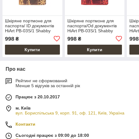
Шкіряне портмоне для
Шкіряне портмоне для
Шкір
паспорта/ ID документів
паспорта/Od документів
пасп
HiArt PB-03S/1 Shabby
HiArt PB-03S/1 Shabby
HiAr
Honey "7 wonders of the
Red Berry "7 wonders of
Lago
998
998
998
₴
₴
world"
the world"
worl
Купити
Купити
Про нас
Рейтинг не сформований
Менше 5 відгуків за останній рік
Працює з 20.10.2017
м. Київ
вул. Бориспільська 9, корп. 91, оф. 121, Київ, Україна
Контакти
Сьогодні працює з 09:00 до 18:00