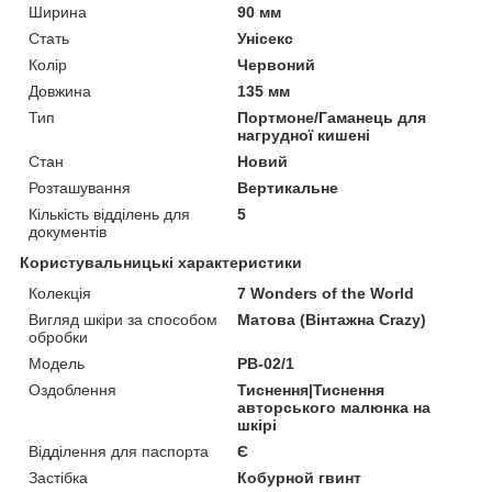
Ширина
90 мм
Стать
Унісекс
Колір
Червоний
Довжина
135 мм
Тип
Портмоне/Гаманець для
нагрудної кишені
Стан
Новий
Розташування
Вертикальне
Кількість відділень для
5
документів
Користувальницькі характеристики
Колекція
7 Wonders of the World
Вигляд шкіри за способом
Матова (Вінтажна Crazy)
обробки
Модель
PB-02/1
Оздоблення
Тиснення|Тиснення
авторського малюнка на
шкірі
Відділення для паспорта
Є
Застібка
Кобурной гвинт