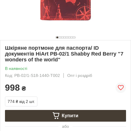
Шкіряне портмоне для паспорта/ ID
документів HiArt PB-02/1 Shabby Red Berry "7
wonders of the world"
В наявності
Код: PB-02/1-S18-1440-T002
Опт і роздріб
998
₴
774 ₴
від 2 шт.
Купити
або