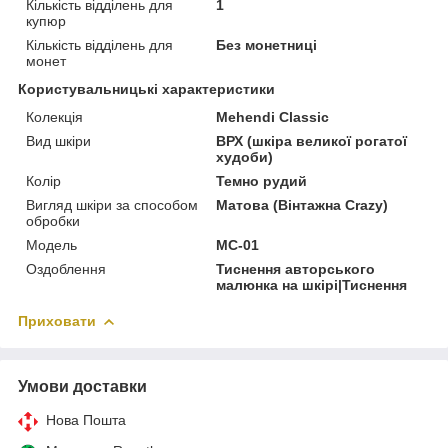
Кількість відділень для
1
купюр
Кількість відділень для
Без монетниці
монет
Користувальницькі характеристики
Колекція
Mehendi Classic
Вид шкіри
ВРХ (шкіра великої рогатої
худоби)
Колір
Темно рудий
Вигляд шкіри за способом
Матова (Вінтажна Crazy)
обробки
Модель
MC-01
Оздоблення
Тиснення авторського
малюнка на шкірі|Тиснення
Приховати
Умови доставки
Нова Пошта