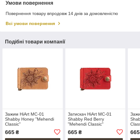
Умови повернення
Повернення товару впродовж 14 днів за домовленістю
Всі умови повернення
Подібні товари компанії
Зажим HiArt MC-01
Затискач HiArt MC-01
Зажи
Shabby Honey "Mehendi
Shabby Red Berry
Shab
Classic"
"Mehendi Classic"
Clas
665
665
665
₴
₴