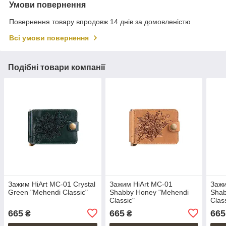
Умови повернення
Повернення товару впродовж 14 днів за домовленістю
Всі умови повернення
Подібні товари компанії
Зажим HiArt MC-01 Crystal
Зажим HiArt MC-01
Зажи
Green "Mehendi Classic"
Shabby Honey "Mehendi
Shab
Classic"
Clas
665
665
665
₴
₴