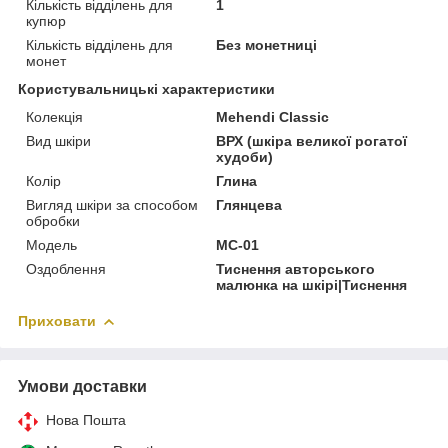
Кількість відділень для
1
купюр
Кількість відділень для
Без монетниці
монет
Користувальницькі характеристики
Колекція
Mehendi Classic
Вид шкіри
ВРХ (шкіра великої рогатої
худоби)
Колір
Глина
Вигляд шкіри за способом
Глянцева
обробки
Модель
MC-01
Оздоблення
Тиснення авторського
малюнка на шкірі|Тиснення
Приховати
Умови доставки
Нова Пошта