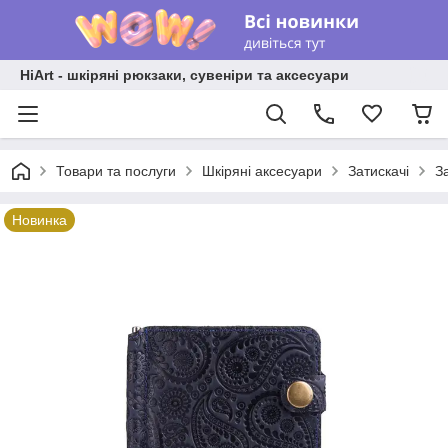
HiArt - шкіряні рюкзаки, сувеніри та аксесуари
Товари та послуги
Шкіряні аксесуари
Затискачі
З
Новинка