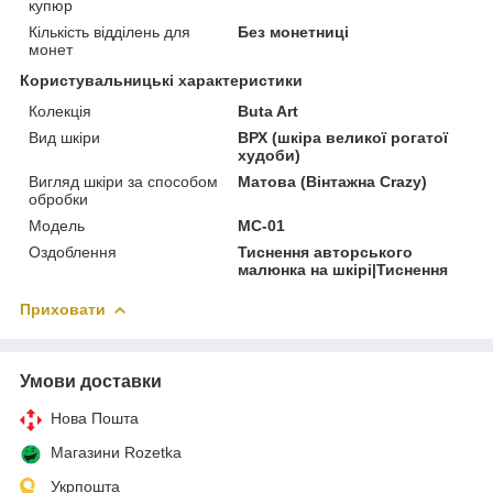
купюр
Кількість відділень для
Без монетниці
монет
Користувальницькі характеристики
Колекція
Buta Art
Вид шкіри
ВРХ (шкіра великої рогатої
худоби)
Вигляд шкіри за способом
Матова (Вінтажна Crazy)
обробки
Модель
MC-01
Оздоблення
Тиснення авторського
малюнка на шкірі|Тиснення
Приховати
Умови доставки
Нова Пошта
Магазини Rozetka
Укрпошта