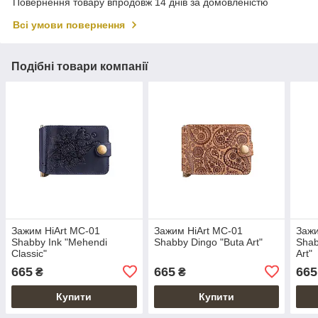
Повернення товару впродовж 14 днів за домовленістю
Всі умови повернення
Подібні товари компанії
Зажим HiArt MC-01
Зажим HiArt MC-01
Зажи
Shabby Ink "Mehendi
Shabby Dingo "Buta Art"
Shab
Classic"
Art"
665
665
665
₴
₴
Купити
Купити