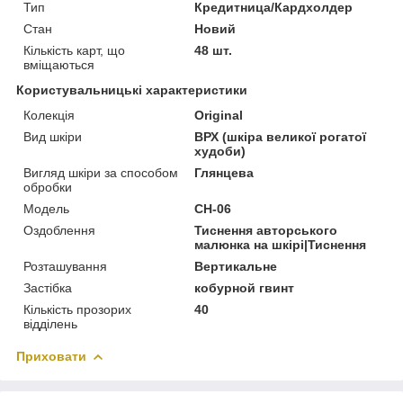
Тип
Кредитница/Кардхолдер
Стан
Новий
Кількість карт, що
48 шт.
вміщаються
Користувальницькі характеристики
Колекція
Original
Вид шкіри
ВРХ (шкіра великої рогатої
худоби)
Вигляд шкіри за способом
Глянцева
обробки
Модель
CH-06
Оздоблення
Тиснення авторського
малюнка на шкірі|Тиснення
Розташування
Вертикальне
Застібка
кобурной гвинт
Кількість прозорих
40
відділень
Приховати