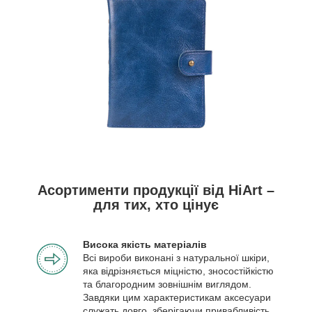
Асортименти продукції від HiArt –
для тих, хто цінує
Висока якість матеріалів
Всі вироби виконані з натуральної шкіри,
яка відрізняється міцністю, зносостійкістю
та благородним зовнішнім виглядом.
Завдяки цим характеристикам аксесуари
служать довго, зберігаючи привабливість