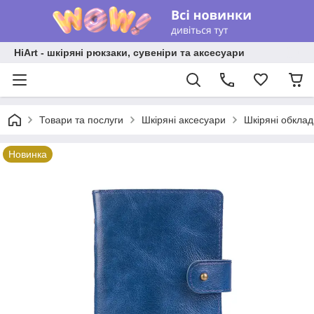
HiArt - шкіряні рюкзаки, сувеніри та аксесуари
Товари та послуги
Шкіряні аксесуари
Шкіряні обкла
Новинка