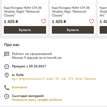
КартХолдер HiArt CH-06
КартХолдер HiArt CH-06
Карт
Shabby Night "Mehendi
Shabby Alga "Mehendi
Shab
Classic"
Classic"
Art"
1 425
1 425
1 4
₴
₴
Купити
Купити
Про нас
Рейтинг не сформований
Менше 5 відгуків за останній рік
Працює з 20.10.2017
м. Київ
вул. Бориспільська 9, корп. 91, оф. 121, Київ, Україна
Контакти
Сьогодні вихідний
Показати весь графік роботи