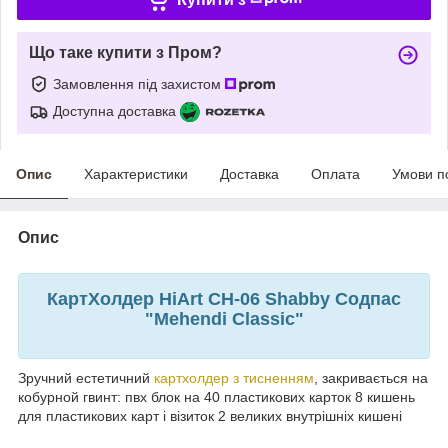
Що таке купити з Пром?
Замовлення під захистом
Доступна доставка
Опис
Характеристики
Доставка
Оплата
Умови п
Опис
КартХолдер HiArt CH-06 Shabby Содпас
"Mehendi Classic"
Зручний естетичний
картхолдер з тисненням
, закривається на
кобурной гвинт: пвх блок на 40 пластикових карток 8 кишень
для пластикових карт і візиток 2 великих внутрішніх кишені