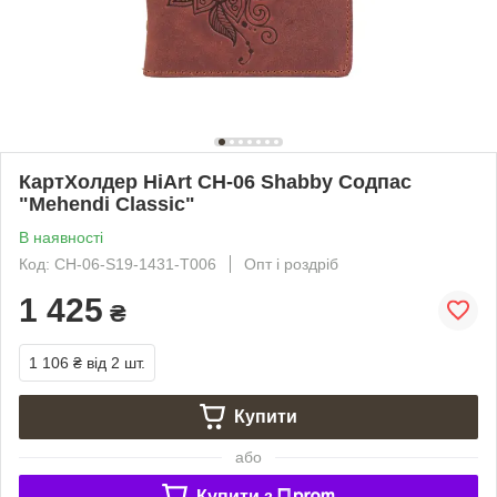
КартХолдер HiArt CH-06 Shabby Содпас
"Mehendi Classic"
В наявності
Код: CH-06-S19-1431-T006
Опт і роздріб
1 425
₴
1 106 ₴
від 2 шт.
Купити
або
Купити з