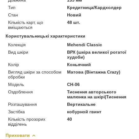
Тип
Кредитница/Кардхолдер
Стан
Новий
Кількість карт, що
48 шт.
вміщаються
Користувальницькі характеристики
Колекція
Mehendi Classic
Вид шкіри
ВРХ (шкіра великої рогатої
худоби)
Колір
Коньячний
Вигляд шкіри за способом
Матова (Вінтажна Crazy)
обробки
Модель
CH-06
Оздоблення
Тиснення авторського
малюнка на шкірі|Тиснення
Розташування
Вертикальне
Застібка
кобурной гвинт
Кількість прозорих
40
відділень
Приховати