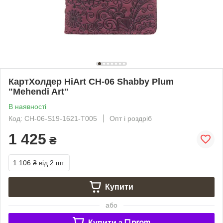
КартХолдер HiArt CH-06 Shabby Plum
"Mehendi Art"
В наявності
Код: CH-06-S19-1621-T005
Опт і роздріб
1 425
₴
1 106 ₴
від 2 шт.
Купити
або
Купити з