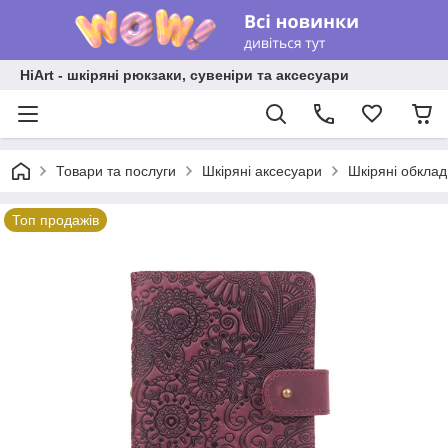
HiArt - шкіряні рюкзаки, сувеніри та аксесуари
Товари та послуги
Шкіряні аксесуари
Шкіряні обкла
Топ продажів