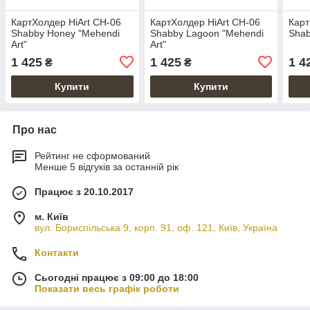
КартХолдер HiArt CH-06
КартХолдер HiArt CH-06
Карт
Shabby Honey "Mehendi
Shabby Lagoon "Mehendi
Shab
Art"
Art"
1 425
1 425
1 4
₴
₴
Купити
Купити
Про нас
Рейтинг не сформований
Менше 5 відгуків за останній рік
Працює з 20.10.2017
м. Київ
вул. Бориспільська 9, корп. 91, оф. 121, Київ, Україна
Контакти
Сьогодні працює з 09:00 до 18:00
Показати весь графік роботи