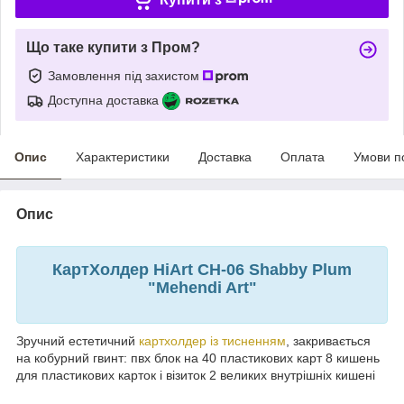
Що таке купити з Пром?
Замовлення під захистом
Доступна доставка
Опис
Характеристики
Доставка
Оплата
Умови п
Опис
КартХолдер HiArt CH-06 Shabby Plum
"Mehendi Art"
Зручний естетичний
картхолдер із тисненням
, закривається
на кобурний гвинт: пвх блок на 40 пластикових карт 8 кишень
для пластикових карток і візиток 2 великих внутрішніх кишені