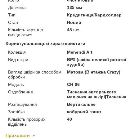
Довжина
135 мм
Тип
Кредитница/Кардхолдер
Стан
Новий
Кількість карт, що
48 шт.
вміщаються
Користувальницькі характеристики
Колекція
Mehendi Art
Вид шкіри
ВРХ (шкіра великої рогатої
худоби)
Вигляд шкіри за способом
Матова (Вінтажна Crazy)
обробки
Модель
CH-06
Оздоблення
Тиснення авторського
малюнка на шкірі|Тиснення
Розташування
Вертикальне
Застібка
кобурной гвинт
Кількість прозорих
40
відділень
Приховати