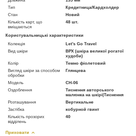
Тип
Кредитница/Кардхолдер
Стан
Новий
Кількість карт, що
48 шт.
вміщаються
Користувальницькі характеристики
Колекція
Let's Go Travel
Вид шкіри
ВРХ (шкіра великої рогатої
худоби)
Колір
Темно фіолетовий
Вигляд шкіри за способом
Глянцева
обробки
Модель
CH-06
Оздоблення
Тиснення авторського
малюнка на шкірі|Тиснення
Розташування
Вертикальне
Застібка
кобурной гвинт
Кількість прозорих
40
відділень
Приховати