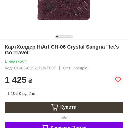
КартХолдер HiArt CH-06 Crystal Sangria "let's
Go Travel"
В наявності
Код: CH-06-C19-1718-T007
Опт і роздріб
1 425
₴
1 106 ₴
від 2 шт.
Купити
або
Купити з