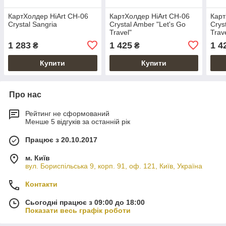
КартХолдер HiArt CH-06
КартХолдер HiArt CH-06
Карт
Crystal Sangria
Crystal Amber "Let's Go
Crys
Travel"
Trav
1 283
1 425
1 4
₴
₴
Купити
Купити
Про нас
Рейтинг не сформований
Менше 5 відгуків за останній рік
Працює з 20.10.2017
м. Київ
вул. Бориспільська 9, корп. 91, оф. 121, Київ, Україна
Контакти
Сьогодні працює з 09:00 до 18:00
Показати весь графік роботи