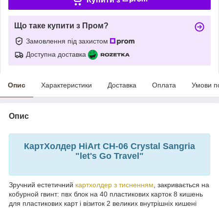
Що таке купити з Пром?
Замовлення під захистом
Доступна доставка
Опис
Характеристики
Доставка
Оплата
Умови п
Опис
КартХолдер HiArt CH-06 Crystal Sangria
"let's Go Travel"
Зручний естетичний
картхолдер з тисненням
, закривається на
кобурной гвинт: пвх блок на 40 пластикових карток 8 кишень
для пластикових карт і візиток 2 великих внутрішніх кишені