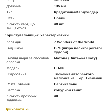
Довжина
135 мм
Тип
Кредитница/Кардхолдер
Стан
Новий
Кількість карт, що
48 шт.
вміщаються
Користувальницькі характеристики
Колекція
7 Wonders of the World
Вид шкіри
ВРХ (шкіра великої рогатої
худоби)
Вигляд шкіри за способом
Матова (Вінтажна Crazy)
обробки
Модель
CH-06
Оздоблення
Тиснення авторського
малюнка на шкірі|Тиснення
Розташування
Вертикальне
Застібка
кобурной гвинт
Кількість прозорих
40
відділень
Приховати