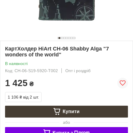
КартХолдер HiArt CH-06 Shabby Alga "7
wonders of the world"
В наявності
Код: CH-06-S19-5920-T002
Опт і роздріб
1 425
₴
1 106 ₴
від 2 шт.
Купити
або
Купити з