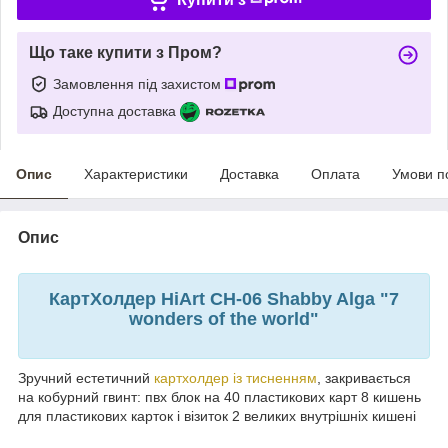
Що таке купити з Пром?
Замовлення під захистом
Доступна доставка
Опис
Характеристики
Доставка
Оплата
Умови п
Опис
КартХолдер HiArt CH-06 Shabby Alga "7
wonders of the world"
Зручний естетичний
картхолдер із тисненням
, закривається
на кобурний гвинт: пвх блок на 40 пластикових карт 8 кишень
для пластикових карток і візиток 2 великих внутрішніх кишені