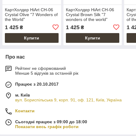
КартХолдер HiArt CH-06
КартХолдер HiArt CH-06
Карт
Crystal Olive "7 Wonders of
Crystal Brown Silk "7
Crys
the World"
wonders of the world"
of th
1 425
1 425
1 4
₴
₴
Купити
Купити
Про нас
Рейтинг не сформований
Менше 5 відгуків за останній рік
Працює з 20.10.2017
м. Київ
вул. Бориспільська 9, корп. 91, оф. 121, Київ, Україна
Контакти
Сьогодні працює з 09:00 до 18:00
Показати весь графік роботи