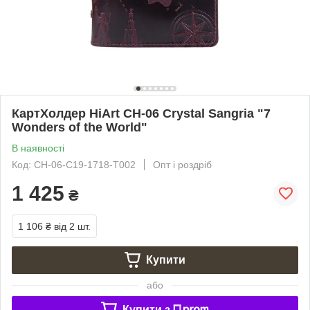
КартХолдер HiArt CH-06 Crystal Sangria "7
Wonders of the World"
В наявності
Код: CH-06-C19-1718-T002
Опт і роздріб
1 425
₴
1 106 ₴
від 2 шт.
Купити
або
Купити з