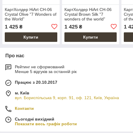
КартХолдер HiArt CH-06
КартХолдер HiArt CH-06
Карт
Crystal Olive "7 Wonders of
Crystal Brown Silk "7
Crys
the World"
wonders of the world"
of th
1 425
1 425
1 4
₴
₴
Купити
Купити
Про нас
Рейтинг не сформований
Менше 5 відгуків за останній рік
Працює з 20.10.2017
м. Київ
вул. Бориспільська 9, корп. 91, оф. 121, Київ, Україна
Контакти
Сьогодні вихідний
Показати весь графік роботи