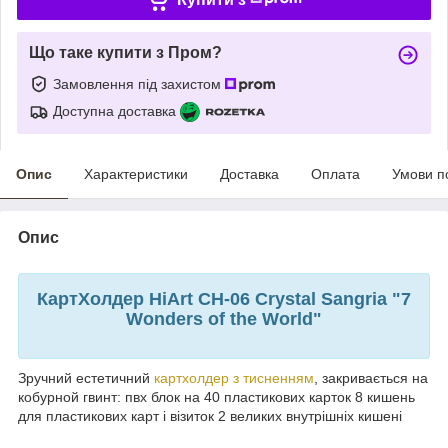
Що таке купити з Пром?
Замовлення під захистом
Доступна доставка
Опис
Характеристики
Доставка
Оплата
Умови п
Опис
КартХолдер HiArt CH-06 Crystal Sangria "7
Wonders of the World"
Зручний естетичний
картхолдер з тисненням
, закривається на
кобурной гвинт: пвх блок на 40 пластикових карток 8 кишень
для пластикових карт і візиток 2 великих внутрішніх кишені