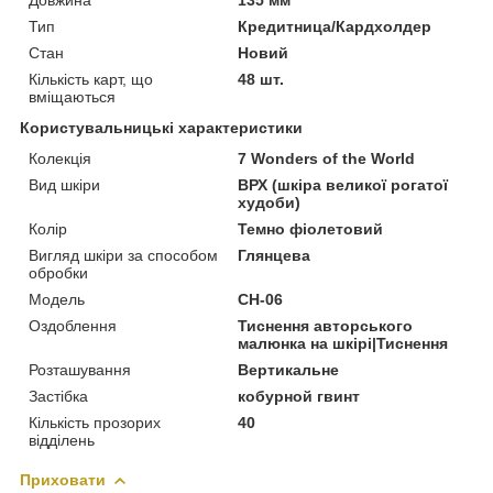
Тип
Кредитница/Кардхолдер
Стан
Новий
Кількість карт, що
48 шт.
вміщаються
Користувальницькі характеристики
Колекція
7 Wonders of the World
Вид шкіри
ВРХ (шкіра великої рогатої
худоби)
Колір
Темно фіолетовий
Вигляд шкіри за способом
Глянцева
обробки
Модель
CH-06
Оздоблення
Тиснення авторського
малюнка на шкірі|Тиснення
Розташування
Вертикальне
Застібка
кобурной гвинт
Кількість прозорих
40
відділень
Приховати