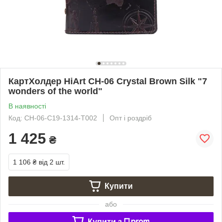
КартХолдер HiArt CH-06 Crystal Brown Silk "7
wonders of the world"
В наявності
Код: CH-06-C19-1314-T002
Опт і роздріб
1 425
₴
1 106 ₴
від 2 шт.
Купити
або
Купити з