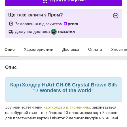
Що таке купити з Пром?
Замовлення під захистом
Доступна доставка
Опис
Характеристики
Доставка
Оплата
Умови п
Опис
КартХолдер HiArt CH-06 Crystal Brown Silk
"7 wonders of the world"
Зручний естетичний
картхолдер із тисненням
, закривається
на кобурний гвинт: пвх блок на 40 пластикових карт 8 кишень
для пластикових карток і візиток 2 великих внутрішніх кишені