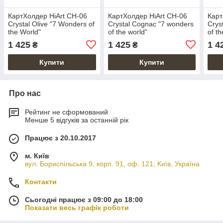
КартХолдер HiArt CH-06
КартХолдер HiArt CH-06
Карт
Crystal Olive "7 Wonders of
Crystal Cognac "7 wonders
Crys
the World"
of the world"
of t
1 425
1 425
1 4
₴
₴
Купити
Купити
Про нас
Рейтинг не сформований
Менше 5 відгуків за останній рік
Працює з 20.10.2017
м. Київ
вул. Бориспільська 9, корп. 91, оф. 121, Київ, Україна
Контакти
Сьогодні працює з 09:00 до 18:00
Показати весь графік роботи