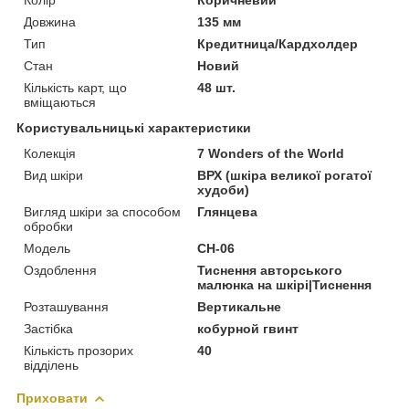
Довжина
135 мм
Тип
Кредитница/Кардхолдер
Стан
Новий
Кількість карт, що
48 шт.
вміщаються
Користувальницькі характеристики
Колекція
7 Wonders of the World
Вид шкіри
ВРХ (шкіра великої рогатої
худоби)
Вигляд шкіри за способом
Глянцева
обробки
Модель
CH-06
Оздоблення
Тиснення авторського
малюнка на шкірі|Тиснення
Розташування
Вертикальне
Застібка
кобурной гвинт
Кількість прозорих
40
відділень
Приховати