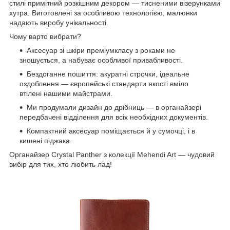
стилі примітний розкішним декором — тисненими візерунками
хутра. Виготовлені за особливою технологією, малюнки
надають виробу унікальності.
Чому варто вибрати?
Аксесуар зі шкіри преміумкласу з роками не
зношується, а набуває особливої привабливості.
Бездоганне пошиття: акуратні строчки, ідеальне
оздоблення — європейські стандарти якості вміло
втілені нашими майстрами.
Ми продумали дизайн до дрібниць — в органайзері
передбачені відділення для всіх необхідних документів.
Компактний аксесуар поміщається й у сумочці, і в
кишені піджака.
Органайзер Crystal Panther з колекції Mehendi Art — чудовий
вибір для тих, хто любить лад!