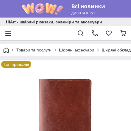
HiArt - шкіряні рюкзаки, сувеніри та аксесуари
Товари та послуги
Шкіряні аксесуари
Шкіряні обкла
Топ продажів