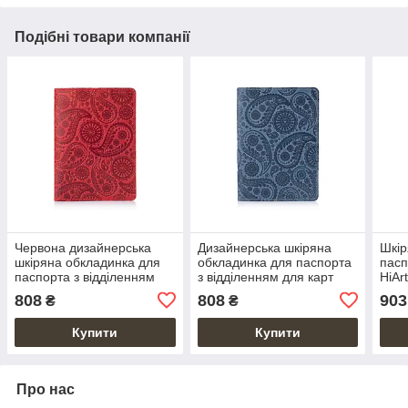
Подібні товари компанії
Червона дизайнерська
Дизайнерська шкіряна
Шкір
шкіряна обкладинка для
обкладинка для паспорта
пасп
паспорта з відділенням
з відділенням для карт
HiAr
для карток, колекція "Buta
блакитного кольору,
Hon
808
808
903
₴
₴
Art"
колекція "Buta Art"
Купити
Купити
Про нас