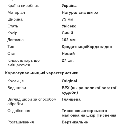
Країна виробник
Україна
Матеріал
Натуральна шкіра
Ширина
75 мм
Стать
Унісекс
Колір
Синій
Довжина
102 мм
Тип
Кредитница/Кардхолдер
Стан
Новий
Кількість карт, що
27 шт.
вміщаються
Користувальницькі характеристики
Колекція
Original
Вид шкіри
ВРХ (шкіра великої рогатої
худоби)
Вигляд шкіри за способом
Глянцева
обробки
Оздоблення
Тиснення авторського
малюнка на шкірі|Тиснення
Розташування
Вертикальне