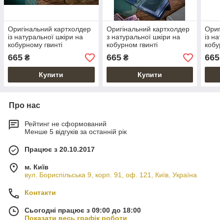
Оригінальний картхолдер
Оригінальний картхолдер
Ориг
із натуральної шкіри на
з натуральної шкіри на
із н
кобурному гвинті
кобурном гвинті
кобу
бурштинового кольору
блакитного кольору
жовт
665
665
665
₴
₴
Купити
Купити
Про нас
Рейтинг не сформований
Менше 5 відгуків за останній рік
Працює з 20.10.2017
м. Київ
вул. Бориспільська 9, корп. 91, оф. 121, Київ, Україна
Контакти
Сьогодні працює з 09:00 до 18:00
Показати весь графік роботи