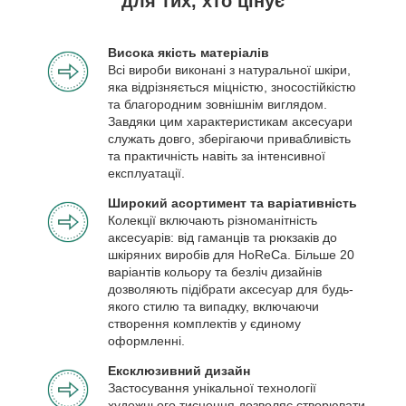
для тих, хто цінує
Висока якість матеріалів
Всі вироби виконані з натуральної шкіри,
яка відрізняється міцністю, зносостійкістю
та благородним зовнішнім виглядом.
Завдяки цим характеристикам аксесуари
служать довго, зберігаючи привабливість
та практичність навіть за інтенсивної
експлуатації.
Широкий асортимент та варіативність
Колекції включають різноманітність
аксесуарів: від гаманців та рюкзаків до
шкіряних виробів для HoReCa. Більше 20
варіантів кольору та безліч дизайнів
дозволяють підібрати аксесуар для будь-
якого стилю та випадку, включаючи
створення комплектів у єдиному
оформленні.
Ексклюзивний дизайн
Застосування унікальної технології
художнього тиснення дозволяє створювати