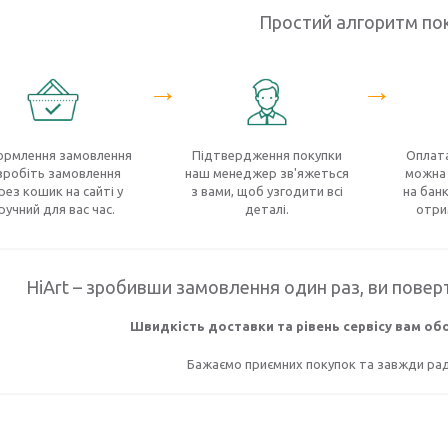
Простий алгоритм по
→
→
рмлення замовлення
Підтвердження покупки
Оплата
зробіть замовлення
наш менеджер зв'яжеться
можна 
рез кошик на сайті у
з вами, щоб узгодити всі
на банк
ручний для вас час.
деталі.
отри
HiArt – зробивши замовлення один раз, ви поверт
Швидкість доставки та рівень сервісу вам о
Бажаємо приємних покупок та завжди раді