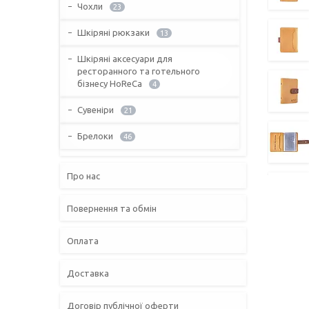
Чохли
23
Шкіряні рюкзаки
13
Шкіряні аксесуари для
ресторанного та готельного
бізнесу HoReCa
4
Сувеніри
21
Брелоки
46
Про нас
Повернення та обмін
Оплата
Доставка
Договір публічної оферти