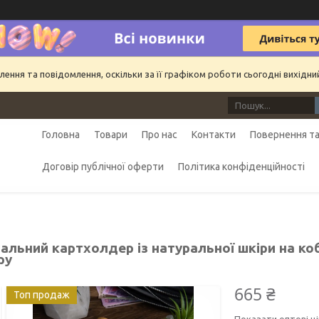
ння та повідомлення, оскільки за її графіком роботи сьогодні вихідн
Головна
Товари
Про нас
Контакти
Повернення та
Договір публічної оферти
Політика конфіденційності
альний картхолдер із натуральної шкіри на ко
ру
665 ₴
Топ продаж
Показати оптові ці