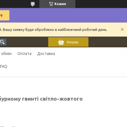
Кошик
ий. Вашу заявку буде оброблено в найближчимй робочий день.
Кошик
 обмін
Оплата
Доставка
FAQ
бурному гвинті світло-жовтого
ни