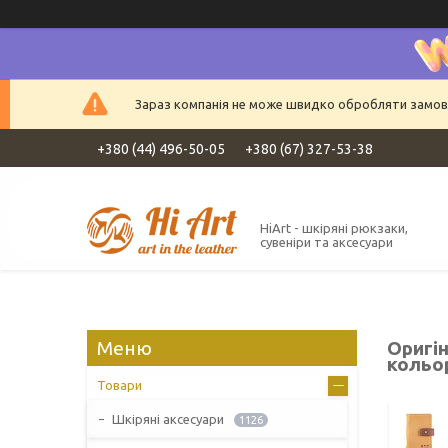
Зараз компанія не може швидко обробляти замовле
+380 (44) 496-50-05
+380 (67) 327-53-38
HiArt - шкіряні рюкзаки,
сувеніри та аксесуари
Оригін
кольо
Товари
Шкіряні аксесуари
1126