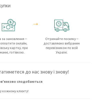
купки
→
 за замовлення –
Отримайте посилку –
оплатити онлайн,
доставляємо вибраним
івську картку, при
перевізником по всій
манні, готівкою.
Україні.
атиметеся до нас знову і знову!
бов'язково сподобаються
 кожному клієнту!