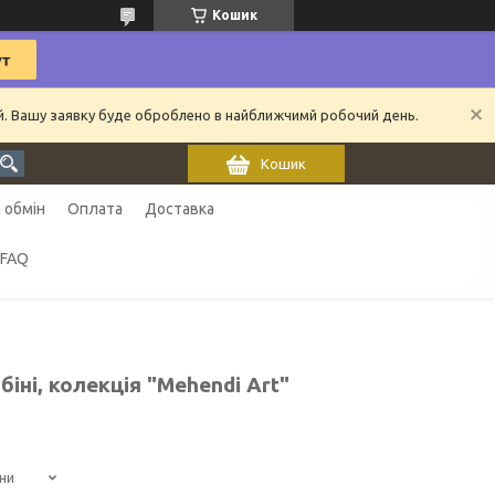
Кошик
ий. Вашу заявку буде оброблено в найближчимй робочий день.
Кошик
 обмін
Оплата
Доставка
FAQ
іні, колекція "Mehendi Art"
ни