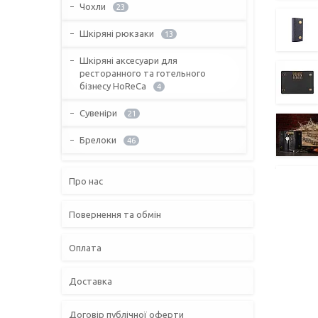
Чохли
23
Шкіряні рюкзаки
13
Шкіряні аксесуари для
ресторанного та готельного
бізнесу HoReCa
4
Сувеніри
21
Брелоки
46
Про нас
Повернення та обмін
Оплата
Доставка
Договір публічної оферти