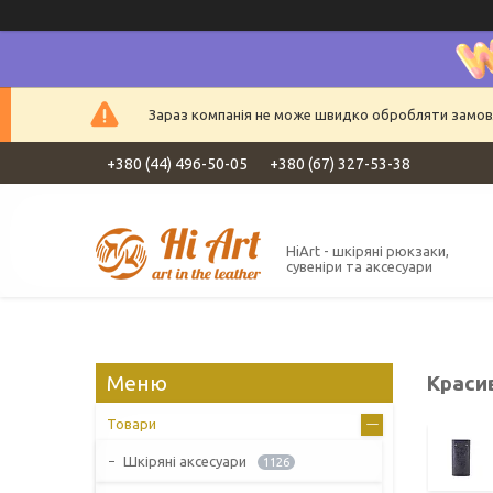
Зараз компанія не може швидко обробляти замовле
+380 (44) 496-50-05
+380 (67) 327-53-38
HiArt - шкіряні рюкзаки,
сувеніри та аксесуари
Красив
Товари
Шкіряні аксесуари
1126