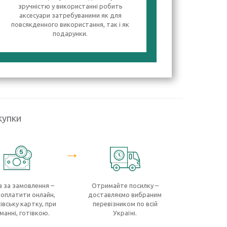
зручністю у використанні робить
аксесуари затребуваними як для
повсякденного використання, так і як
подарунки.
купки
→
 за замовлення –
Отримайте посилку –
оплатити онлайн,
доставляємо вибраним
івську картку, при
перевізником по всій
манні, готівкою.
Україні.