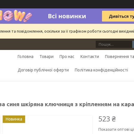
ння та повідомлення, оскільки за її графіком роботи сьогодні вихідн
Головна
Товари
Про нас
Контакти
Повернення та
Договір публічної оферти
Політика конфіденційності
а синя шкіряна ключниця з кріпленням на караб
523 ₴
Новинка
Показати оптові ці