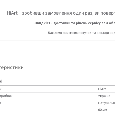
HiArt – зробивши замовлення один раз, ви поверт
Швидкість доставки та рівень сервісу вам о
Бажаємо приємних покупок та завжди раді
теристики
ні
к
HiArt
виробник
Україна
л
Натуральн
60 мм