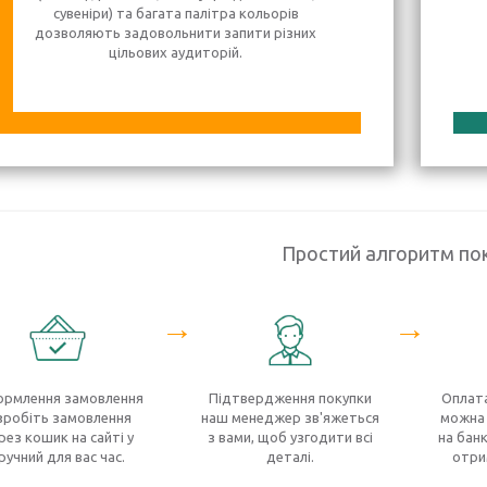
сувеніри) та багата палітра кольорів
дозволяють задовольнити запити різних
цільових аудиторій.
Простий алгоритм по
→
→
рмлення замовлення
Підтвердження покупки
Оплата
зробіть замовлення
наш менеджер зв'яжеться
можна 
рез кошик на сайті у
з вами, щоб узгодити всі
на банк
ручний для вас час.
деталі.
отри