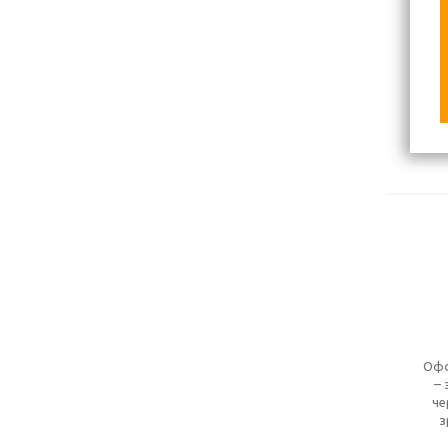
Офо
– 
че
з