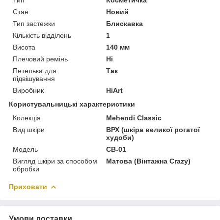
Стан
Новий
Тип застежки
Блискавка
Кількість відділень
1
Висота
140 мм
Плечовий ремінь
Ні
Петелька для
Так
підвішування
Виробник
HiArt
Користувальницькі характеристики
Колекція
Mehendi Classic
Вид шкіри
ВРХ (шкіра великої рогатої
худоби)
Модель
CB-01
Вигляд шкіри за способом
Матова (Вінтажна Crazy)
обробки
Приховати
Умови доставки