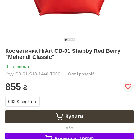
Косметичка HiArt CB-01 Shabby Red Berry
"Mehendi Classic"
В наявності
Код: CB-01-S18-1440-T006
Опт і роздріб
855
₴
663 ₴
від 2 шт.
Купити
або
Купити з