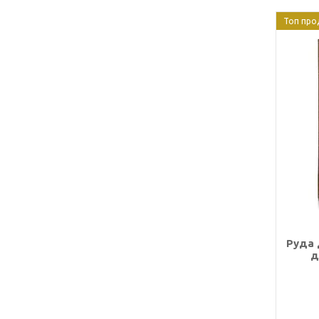
Топ про
Руда 
д