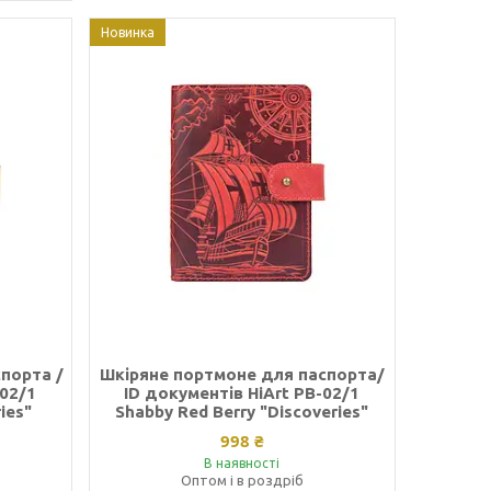
Новинка
порта /
Шкіряне портмоне для паспорта/
-02/1
ID документів HiArt PB-02/1
ies"
Shabby Red Berry "Discoveries"
998 ₴
В наявності
Оптом і в роздріб