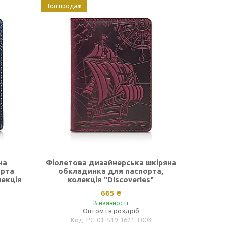
Топ продаж
на
Фіолетова дизайнерська шкіряна
орта
обкладинка для паспорта,
лекція
колекція "Discoveries"
665 ₴
В наявності
Оптом і в роздріб
PC-01-S19-1621-T003