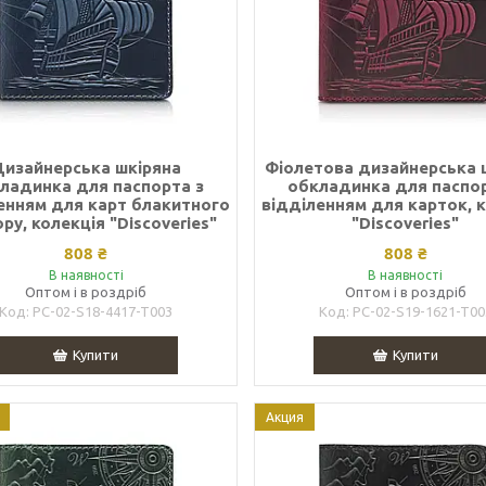
Дизайнерська шкіряна
Фіолетова дизайнерська 
ладинка для паспорта з
обкладинка для паспор
енням для карт блакитного
відділенням для карток, 
ру, колекція "Discoveries"
"Discoveries"
808 ₴
808 ₴
В наявності
В наявності
Оптом і в роздріб
Оптом і в роздріб
PC-02-S18-4417-T003
PC-02-S19-1621-T00
Купити
Купити
Акция