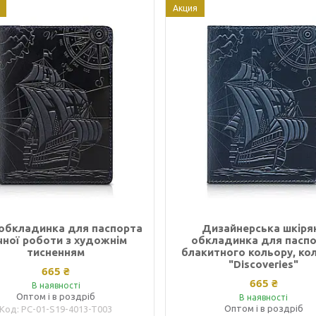
Акция
 обкладинка для паспорта
Дизайнерська шкіря
чної роботи з художнім
обкладинка для пасп
тисненням
блакитного кольору, ко
"Discoveries"
665 ₴
665 ₴
В наявності
Оптом і в роздріб
В наявності
Оптом і в роздріб
PC-01-S19-4013-T003