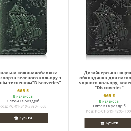
інальна кожанаяобложка
Дизайнерська шкіря
спорта зеленого кольору з
обкладинка для пасп
ім тисненням"Discoveries"
чорного кольору, коле
"Discoveries"
665 ₴
665 ₴
В наявності
Оптом і в роздріб
В наявності
Оптом і в роздріб
PC-01-S19-5920-T003
PC-01-S19-4205-T00
Купити
Купити