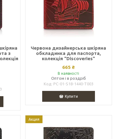
шкіряна
Червона дизайнерська шкіряна
та з
обкладинка для паспорта,
колекція
колекція "Discoveries"
665 ₴
В наявності
Оптом і в роздріб
PC-01-S18-1440-T003
3
Купити
Акция