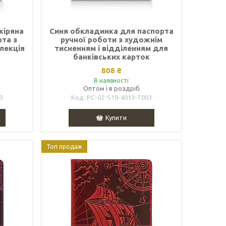
кіряна
Синя обкладинка для паспорта
та з
ручної роботи з художнім
олекція
тисненням і відділенням для
банківських карток
808 ₴
В наявності
Оптом і в роздріб
3
PC-02-S19-4013-T003
Купити
Топ продаж