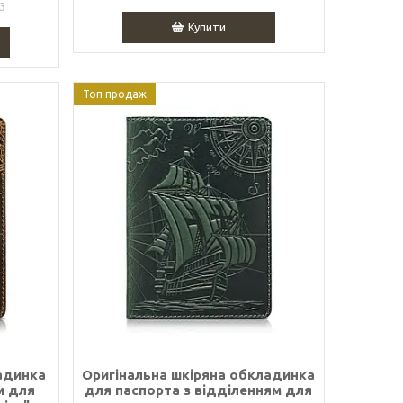
3
Купити
Топ продаж
адинка
Оригінальна шкіряна обкладинка
м для
для паспорта з відділенням для