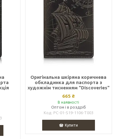
на
Оригінальна шкіряна коричнева
орта
обкладинка для паспорта з
кція
художнім тисненням "Discoveries"
665 ₴
В наявності
Оптом і в роздріб
PC-01-S19-1106-T003
3
Купити