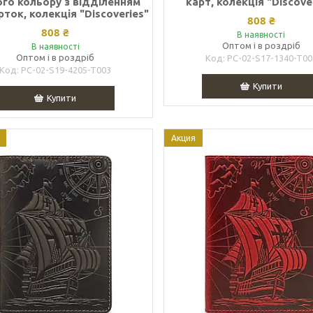
го кольору з відділенням
карт, колекція "Discove
рток, колекція "Discoveries"
808 ₴
808 ₴
В наявності
Оптом і в роздріб
В наявності
Оптом і в роздріб
PC-02-S17-1340-T00
PC-02-S19-4205-T003
Купити
Купити
Акция