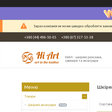
Зараз компанія не може швидко обробляти замовле
+380 (44) 496-50-05
+380 (67) 327-53-38
HiArt - шкіряні рюкзаки,
сувеніри та аксесуари
Шкіря
Товари
Шкіряні аксесуари
1126