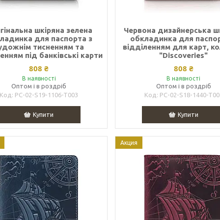
гінальна шкіряна зелена
Червона дизайнерська ш
ладинка для паспорта з
обкладинка для паспор
удожнім тисненням та
відділенням для карт, к
енням під банківські карти
"Discoveries"
808 ₴
808 ₴
В наявності
В наявності
Оптом і в роздріб
Оптом і в роздріб
PC-02-S19-1106-T003
PC-02-S18-1440-T00
Купити
Купити
Акция