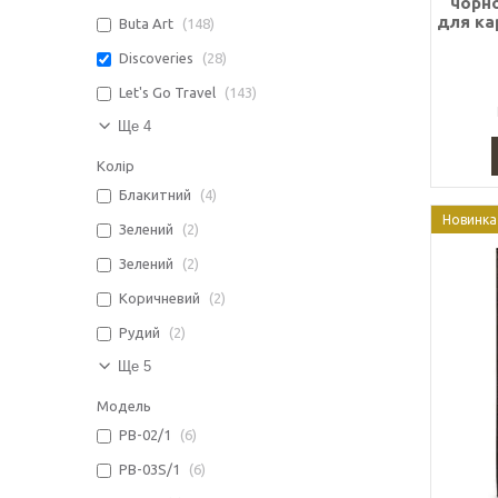
чорно
для ка
Buta Art
148
Discoveries
28
Let's Go Travel
143
Ще 4
Колір
Блакитний
4
Новинка
Зелений
2
Зелений
2
Коричневий
2
Рудий
2
Ще 5
Модель
PB-02/1
6
PB-03S/1
6