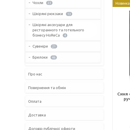
Чохли
23
Новинка
Шкіряні рюкзаки
13
Шкіряні аксесуари для
ресторанного та готельного
бізнесу HoReCa
4
Сувеніри
21
Брелоки
46
Про нас
Повернення та обмін
Синя
ру
Оплата
Доставка
Договір публічної оферти