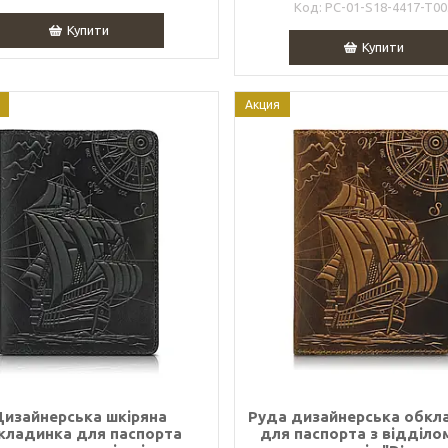
PC-01-S18-4417-T00
Купити
Купити
Акция
Дизайнерська шкіряна
Руда дизайнерська обкл
кладинка для паспорта
для паспорта з відділо