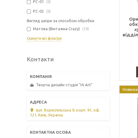
PC-01
8
PC-02
8
Ори
Вигляд шкіри за способом обробки
обк
Матова (Вінтажна Crazy)
28
х
відділ
Скинути всі фільтри
Контакти
Творча дизайн-студія "Hi Art"
Новинка
вул. Бориспільська 9, корп. 91, оф.
121, Київ, Україна