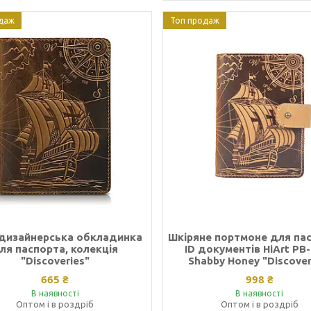
даж
Топ продаж
дизайнерська обкладинка
Шкіряне портмоне для пас
ля паспорта, колекція
ID документів HiArt PB
"Discoveries"
Shabby Honey "Discover
665 ₴
998 ₴
В наявності
В наявності
Оптом і в роздріб
Оптом і в роздріб