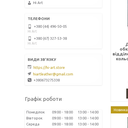
Hi Art
+380 (44) 496-50-05
Hi Art
+380 (67) 327-53-38
Hi Art
обк
відділ
кольо
https://hi-art.store
hiartleather@gmail.com
+380673275338
Графік роботи
Новинка
Понеділок
09:00
18:00
13:00
14:00
Вівторок
09:00
18:00
13:00
14:00
Середа
09:00
18:00
13:00
14:00