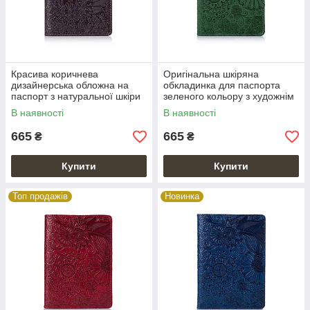
Красива коричнева
Оригінальна шкіряна
дизайнерська обложна на
обкладинка для паспорта
паспорт з натуральної шкіри
зеленого кольору з художнім
з художнім тисненням
тисненням "Mehendi Art"
В наявності
В наявності
665
665
₴
₴
Купити
Купити
Топ продажів
Новинка