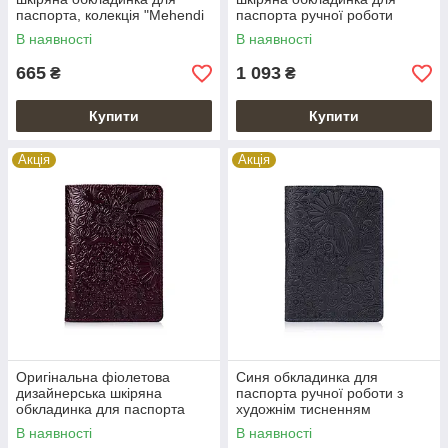
паспорта, колекція "Mehendi
паспорта ручної роботи
Art"
коньячного кольору з
В наявності
В наявності
відділом для ID документів
665
1 093
₴
₴
Купити
Купити
Акція
Акція
Оригінальна фіолетова
Синя обкладинка для
дизайнерська шкіряна
паспорта ручної роботи з
обкладинка для паспорта
художнім тисненням
ручної роботи з відділом для
В наявності
В наявності
ID документів