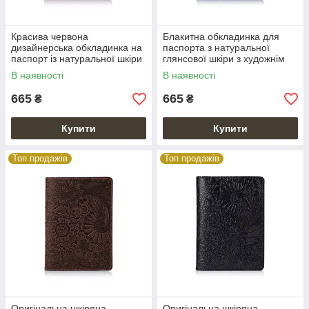
Красива червона
Блакитна обкладинка для
дизайнерська обкладинка на
паспорта з натуральної
паспорт із натуральної шкіри
глянсової шкіри з художнім
з художнім тисненням
тисненням
В наявності
В наявності
665
665
₴
₴
Купити
Купити
Топ продажів
Топ продажів
Оригінальна шкіряна
Оригінальна шкіряна