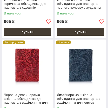
коричнева обкладинка для
обкладинка для паспорта
паспорта з художнім
чорного кольору з художнім
тисненням "Mehendi Art"
тисненням "Mehendi Art"
В наявності
В наявності
665
665
₴
₴
Купити
Купити
Топ продажів
Новинка
Червона дизайнерська
Дизайнерська шкіряна
шкіряна обкладинка для
обкладинка для паспорта з
паспорта з відділенням для
відділенням для карток
карток, колекція "Mehendi Art"
блакитного кольору, колекція