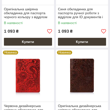
Оригінальна шкіряна
Синя обкладинка для
обкладинка для паспорта
паспорта ручної роботи з
чорного кольору з відділом
відділом для ID документів і
для ID документів і художнім
художнім тисненням
В наявності
В наявності
тисненням "Mehendi Art"
1 093
1 093
₴
₴
Купити
Купити
Новинка
Новинка
Червона дизайнерська
Оригінальна дизайнерська
шкіряна обкладинка для
шкіряна обкладинка для