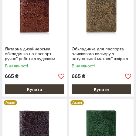
Янтарна дизайнерська
Обкладинка для паспорта
обкладинка на паспорт
оливкового кольору з
ручної роботи з художнім
натуральної матової шкіри з
тисненням, колекція
художнім тисненням
В наявності
В наявності
"Mehendi Art"
665
665
₴
₴
Купити
Купити
Акція
Акція