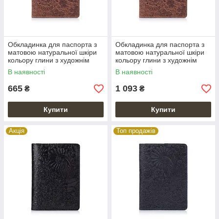
Обкладинка для паспорта з
Обкладинка для паспорта з
матовою натуральної шкіри
матовою натуральної шкіри
кольору глини з художнім
кольору глини з художнім
тисненням
тисненням та відділом для ID
В наявності
В наявності
документів
665
1 093
₴
₴
Купити
Купити
Акція
Топ продажів