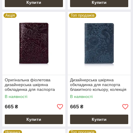
Купити
Купити
Акція
Топ продажів
Оригінальна фіолетова
Дизайнерська шкіряна
дизайнерська шкіряна
обкладинка для паспорта
обкладинка для паспорта
блакитного кольору, колекція
ручної роботи
"Mehendi Art"
В наявності
В наявності
665
665
₴
₴
Купити
Купити
Новинка
Топ продажів