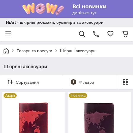
HiArt - шкіряні рюкзаки, сувеніри та аксесуари
Товари та послуги
Шкіряні аксесуари
Шкіряні аксесуари
Сортування
1
Фільтри
Акція
Новинка