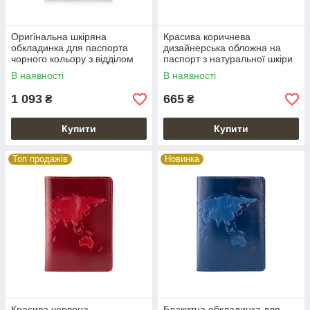
Оригінальна шкіряна
Красива коричнева
обкладинка для паспорта
дизайнерська обложна на
чорного кольору з відділом
паспорт з натуральної шкіри
для ID документів і художнім
з художнім тисненням
В наявності
В наявності
тисненням "World Map"
1 093
665
₴
₴
Купити
Купити
Топ продажів
Новинка
Красива червона
Блакитна обкладинка для