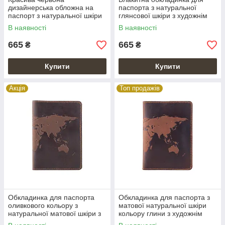
дизайнерська обложна на
паспорта з натуральної
паспорт з натуральної шкіри
глянсової шкіри з художнім
з художнім тисненням
тисненням
В наявності
В наявності
665
665
₴
₴
Купити
Купити
Акція
Топ продажів
Обкладинка для паспорта
Обкладинка для паспорта з
оливкового кольору з
матової натуральної шкіри
натуральної матової шкіри з
кольору глини з художнім
художнім тисненням
тисненням