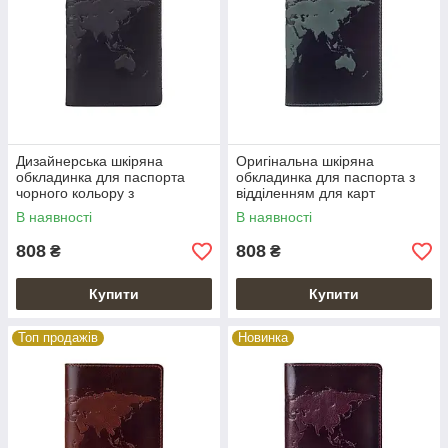
Дизайнерська шкіряна
Оригінальна шкіряна
обкладинка для паспорта
обкладинка для паспорта з
чорного кольору з
відділенням для карт
відділенням для карт,
зеленого кольору з художнім
В наявності
В наявності
колекція "World Map"
тисненням "World Map"
808
808
₴
₴
Купити
Купити
Топ продажів
Новинка