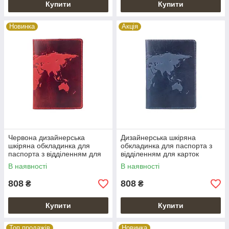
Купити
Купити
Новинка
Акція
Червона дизайнерська
Дизайнерська шкіряна
шкіряна обкладинка для
обкладинка для паспорта з
паспорта з відділенням для
відділенням для карток
карток, колекція "World Map"
блакитного кольору, колекція
В наявності
В наявності
"World Map"
808
808
₴
₴
Купити
Купити
Топ продажів
Новинка