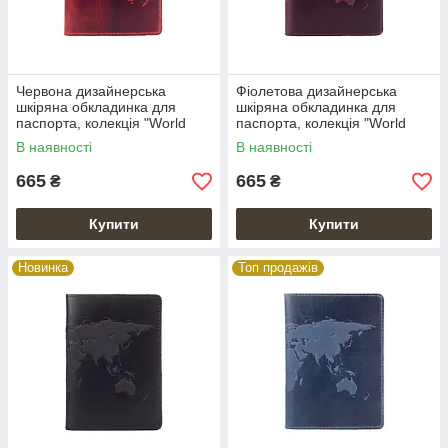
Червона дизайнерська
Фіолетова дизайнерська
шкіряна обкладинка для
шкіряна обкладинка для
паспорта, колекція "World
паспорта, колекція "World
Map"
Map"
В наявності
В наявності
665
665
₴
₴
Купити
Купити
Новинка
Топ продажів