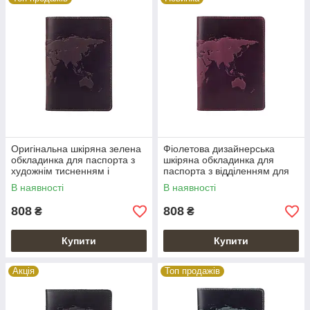
Оригінальна шкіряна зелена
Фіолетова дизайнерська
обкладинка для паспорта з
шкіряна обкладинка для
художнім тисненням і
паспорта з відділенням для
відділенням під банківські
карток, колекція "World Map"
В наявності
В наявності
картки
808
808
₴
₴
Купити
Купити
Акція
Топ продажів