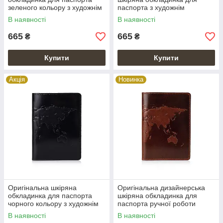
зеленого кольору з художнім
паспорта з художнім
тисненням "World Map"
тисненням "World Map"
В наявності
В наявності
665
665
₴
₴
Купити
Купити
Акція
Новинка
Оригінальна шкіряна
Оригінальна дизайнерська
обкладинка для паспорта
шкіряна обкладинка для
чорного кольору з художнім
паспорта ручної роботи
тисненням "World Map"
коньячного кольору
В наявності
В наявності