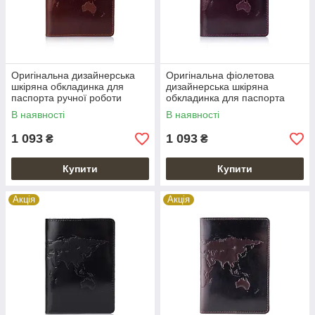
Оригінальна дизайнерська
Оригінальна фіолетова
шкіряна обкладинка для
дизайнерська шкіряна
паспорта ручної роботи
обкладинка для паспорта
коньячного кольору з
ручної роботи з відділом для
В наявності
В наявності
відділом для ID документів
ID документів
1 093
1 093
₴
₴
Купити
Купити
Акція
Акція