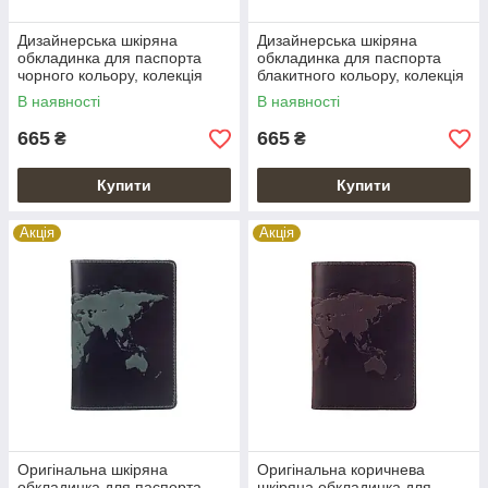
Дизайнерська шкіряна
Дизайнерська шкіряна
обкладинка для паспорта
обкладинка для паспорта
чорного кольору, колекція
блакитного кольору, колекція
"World Map"
"World Map"
В наявності
В наявності
665
665
₴
₴
Купити
Купити
Акція
Акція
Оригінальна шкіряна
Оригінальна коричнева
обкладинка для паспорта
шкіряна обкладинка для