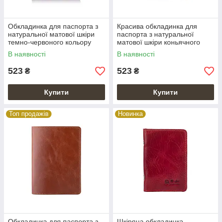
Обкладинка для паспорта з
Красива обкладинка для
натуральної матової шкіри
паспорта з натуральної
темно-червоного кольору
матової шкіри коньячного
кольору
В наявності
В наявності
523
523
₴
₴
Купити
Купити
Топ продажів
Новинка
Обкладинка для паспорта з
Шкіряна обкладинка-