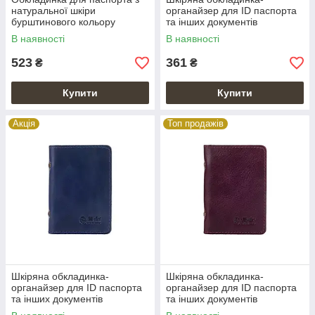
натуральної шкіри
органайзер для ID паспорта
бурштинового кольору
та інших документів
червоного кольору
В наявності
В наявності
523
361
₴
₴
Купити
Купити
Акція
Топ продажів
Шкіряна обкладинка-
Шкіряна обкладинка-
органайзер для ID паспорта
органайзер для ID паспорта
та інших документів
та інших документів
блакитного кольору
фіолетового кольору