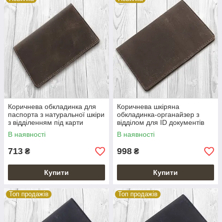
Коричнева обкладинка для
Коричнева шкіряна
паспорта з натуральної шкіри
обкладинка-органайзер з
з відділенням під карти
відділом для ID документів
В наявності
В наявності
713
998
₴
₴
Купити
Купити
Топ продажів
Топ продажів