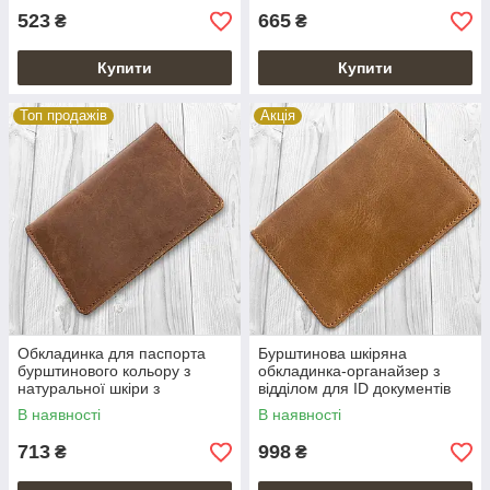
523
665
₴
₴
Купити
Купити
Топ продажів
Акція
Обкладинка для паспорта
Бурштинова шкіряна
бурштинового кольору з
обкладинка-органайзер з
натуральної шкіри з
відділом для ID документів
відділенням під карти
В наявності
В наявності
713
998
₴
₴