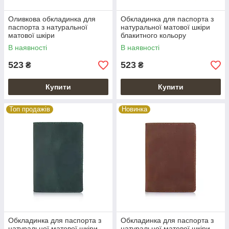
Оливкова обкладинка для
Обкладинка для паспорта з
паспорта з натуральної
натуральної матової шкіри
матової шкіри
блакитного кольору
В наявності
В наявності
523
523
₴
₴
Купити
Купити
Топ продажів
Новинка
Обкладинка для паспорта з
Обкладинка для паспорта з
натуральної матової шкіри
натуральної матової шкіри