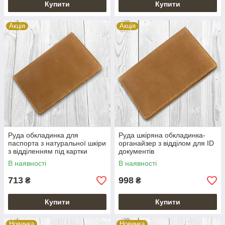
Купити
Купити
Акція
Акція
Руда обкладинка для
Руда шкіряна обкладинка-
паспорта з натуральної шкіри
органайзер з відділом для ID
з відділенням під картки
документів
В наявності
В наявності
713
998
₴
₴
Купити
Купити
Новинка
Новинка